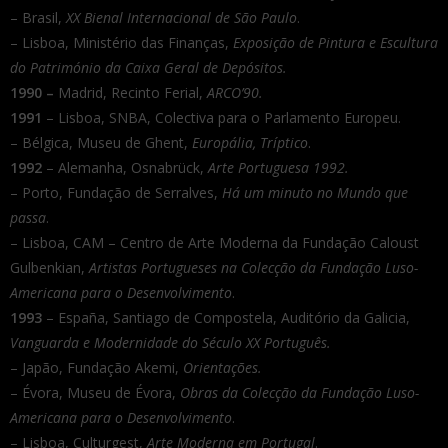
– Brasil,
XX Bienal Internacional de São Paulo
.
– Lisboa, Ministério das Finanças,
Exposição de Pintura e Escultura
do Património da Caixa Geral de Depósitos.
1990 –
Madrid, Recinto Ferial,
ARCO’90.
1991
– Lisboa, SNBA, Colectiva para o Parlamento Europeu.
– Bélgica, Museu de Ghent,
Europália, Tríptico
.
1992
– Alemanha, Osnabrück,
Arte Portuguesa 1992.
– Porto, Fundação de Serralves,
Há um minuto no Mundo que
passa
.
– Lisboa, CAM – Centro de Arte Moderna da Fundação Caloust
Gulbenkian,
Artistas Portugueses na Colecção da Fundação Luso-
Americana para o Desenvolvimento
.
1993
– España, Santiago de Compostela, Auditório da Galicia,
Vanguarda e Modernidade do Século XX Português.
– Japão, Fundação Akemi,
Orientações.
– Évora, Museu de Évora,
Obras da Colecção da Fundação Luso-
Americana para o Desenvolvimento
.
– Lisboa, Culturgest,
Arte Moderna em Portugal
.