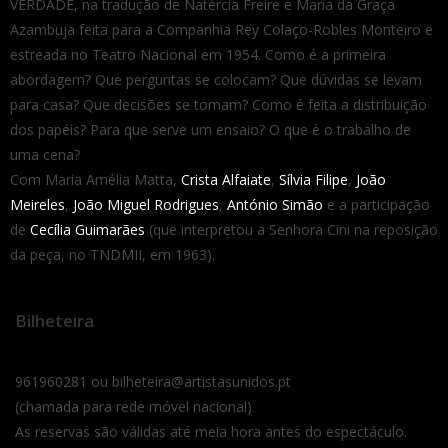
VERDADE, na tradução de Natércia Freire e Maria da Graça
Azambuja feita para a Companhia Rey Colaço-Robles Monteiro e
estreada no Teatro Nacional em 1954. Como é a primeira
abordagem? Que perguntas se colocam? Que dúvidas se levam
para casa? Que decisões se tomam? Como é feita a distribuição
dos papéis? Para que serve um ensaio? O que é o trabalho de
uma cena?
Com Maria Amélia Matta,
Crista Alfaiate
,
Sílvia Filipe
,
João
Meireles
,
João Miguel Rodrigues
,
António Simão
e a participação
de
Cecília Guimarães
(que interpretou a Senhora Cini na reposição
da peça, no TNDMII, em 1963).
Bilheteira
961960281 ou bilheteira@artistasunidos.pt
(chamada para rede móvel nacional)
As reservas são válidas até meia hora antes do espectáculo.