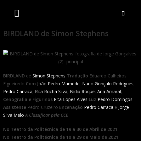
Artistas Unidos
Livraria Online
Bilheteira Online
BIRDLAND de Simon Stephens
BIRDLAND
de
Simon Stephens
Tradução
Eduardo Calheiros
Figueiredo
Com
João Pedro Mamede
,
Nuno Gonçalo Rodrigues
,
Pedro Carraca
,
Rita Rocha Silva
,
Nídia Roque
,
Ana Amaral
,
Cenografia e Figurinos
Rita Lopes Alves
Luz
Pedro Domingos
Assistente
Pedro Cruzeiro
Encenação
Pedro Carraca
e
Jorge
Silva Melo
A Classificar pela CCE
No Teatro da Politécnica de 19 a 30 de Abril de 2021
No Teatro da Politécnica de 10 a 29 de Maio de 2021