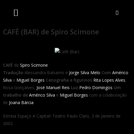
Artistas Unidos
Livraria Online
Bilheteira Online
CAFÉ (BAR) de Spiro Scimone
CAFÉ
de
Spiro Scimone
Tradução
Alessandra Balsamo e
Jorge Silva Melo
Com
Américo
Silva
e
Miguel Borges
Cenografia e figurinos
Rita Lopes Alves
,
Rosa Gonçalves,
José Manuel Reis
Luz
Pedro Domingos
Um
trabalho de
Américo Silva
e
Miguel Borges
com a colaboração
de
Joana Bárcia
.
Estreia Espaço A Capital/ Teatro Paulo Claro, 3 de Janeiro de
2002