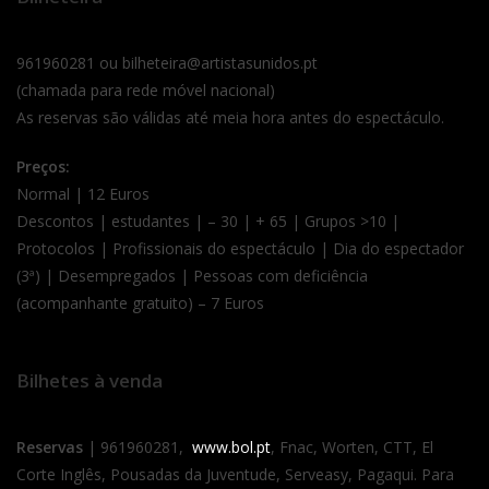
961960281 ou bilheteira@artistasunidos.pt
(chamada para rede móvel nacional)
As reservas são válidas até meia hora antes do espectáculo.
Preços:
Normal | 12 Euros
Descontos | estudantes | – 30 | + 65 | Grupos >10 |
Protocolos | Profissionais do espectáculo | Dia do espectador
(3ª) | Desempregados | Pessoas com deficiência
(acompanhante gratuito) – 7 Euros
Bilhetes à venda
Reservas
| 961960281,
www.bol.pt
, Fnac, Worten, CTT, El
Corte Inglês, Pousadas da Juventude, Serveasy, Pagaqui. Para