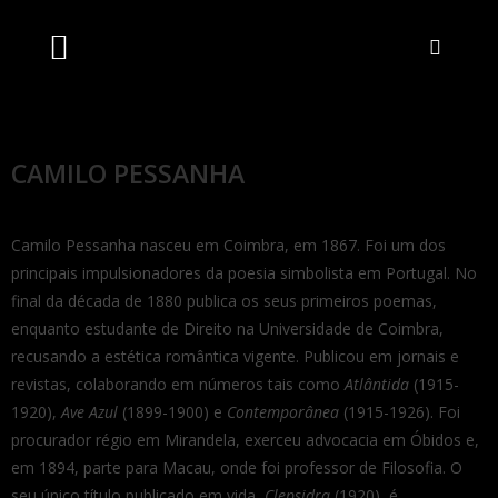
Artistas Unidos
Livraria Online
Bilheteira Online
CAMILO PESSANHA
Camilo Pessanha nasceu em Coimbra, em 1867. Foi um dos
principais impulsionadores da poesia simbolista em Portugal. No
final da década de 1880 publica os seus primeiros poemas,
enquanto estudante de Direito na Universidade de Coimbra,
recusando a estética romântica vigente. Publicou em jornais e
revistas, colaborando em números tais como
Atlântida
(1915-
1920),
Ave Azul
(1899-1900) e
Contemporânea
(1915-1926). Foi
procurador régio em Mirandela, exerceu advocacia em Óbidos e,
em 1894, parte para Macau, onde foi professor de Filosofia. O
seu único título publicado em vida,
Clepsidra
(1920), é