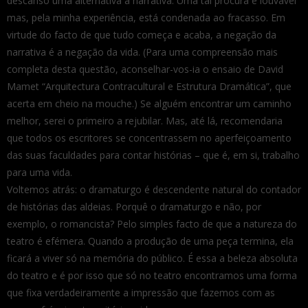
descanso uma alternativa à narrativa. Uma tal procura é louvável
mas, pela minha experiência, está condenada ao fracasso. Em
virtude do facto de que tudo começa e acaba, a negação da
narrativa é a negação da vida. (Para uma compreensão mais
completa desta questão, aconselhar-vos-ia o ensaio de David
Mamet “Arquitectura Contracultural e Estrutura Dramática”, que
acerta em cheio na mouche.) Se alguém encontrar um caminho
melhor, serei o primeiro a rejubilar. Mas, até lá, recomendaria
que todos os escritores se concentrassem no aperfeiçoamento
das suas faculdades para contar histórias – que é, em si, trabalho
para uma vida.
Voltemos atrás: o dramaturgo é descendente natural do contador
de histórias das aldeias. Porquê o dramaturgo e não, por
exemplo, o romancista? Pelo simples facto de que a natureza do
teatro é efémera. Quando a produção de uma peça termina, ela
ficará a viver só na memória do público. É essa a beleza absoluta
do teatro e é por isso que só no teatro encontramos uma forma
que fixa verdadeiramente a impressão que fazemos com as