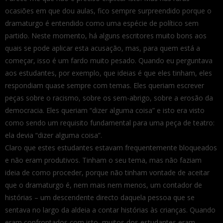
ocasiões em que dou aulas, fico sempre surpreendido porque o
dramaturgo é entendido como uma espécie de político sem
partido. Neste momento, há alguns escritores muito bons aos
quais se pode aplicar esta acusação, mas, para quem está a
começar, isso é um fardo muito pesado. Quando eu perguntava
aos estudantes, por exemplo, que ideias é que eles tinham, eles
respondiam quase sempre com temas. Eles queriam escrever
peças sobre o racismo, sobre os sem-abrigo, sobre a erosão da
democracia. Eles queriam “dizer alguma coisa” e isto era visto
como sendo um requisito fundamental para uma peça de teatro:
ela devia “dizer alguma coisa”.
Claro que estes estudantes estavam frequentemente bloqueados
e não eram produtivos. Tinham o seu tema, mas não faziam
ideia de como proceder, porque não tinham vontade de aceitar
que o dramaturgo é, nem mais nem menos, um contador de
histórias – um descendente directo daquela pessoa que se
sentava no largo da aldeia a contar histórias às crianças. Quando
eram confrontados com isto, muitos dos estudantes eram