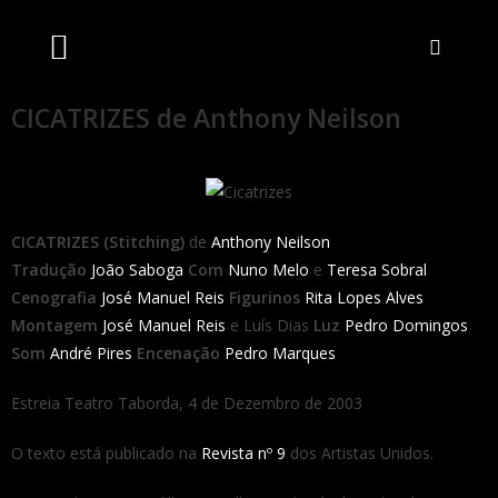
Artistas Unidos
Livraria Online
Bilheteira Online
CICATRIZES de Anthony Neilson
CICATRIZES (Stitching)
de
Anthony Neilson
Tradução
João Saboga
Com
Nuno Melo
e
Teresa Sobral
Cenografia
José Manuel Reis
Figurinos
Rita Lopes Alves
Montagem
José Manuel Reis
e Luís Dias
Luz
Pedro Domingos
Som
André Pires
Encenação
Pedro Marques
Estreia Teatro Taborda, 4 de Dezembro de 2003
O texto está publicado na
Revista nº 9
dos Artistas Unidos.