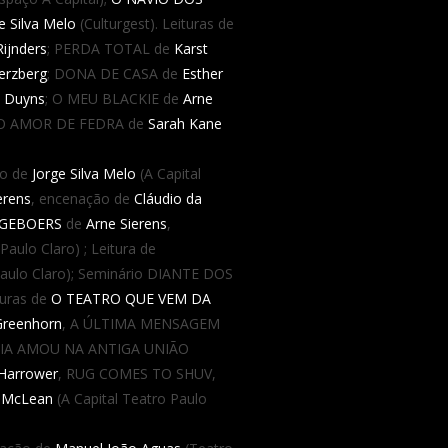
e Silva Melo
(Culturgest). Leituras de
Rijnders
; PERDA TOTAL de
Karst
Herzberg
; DONA DE CASA de
Esther
 Duyns
; O MEU BLACKIE de
Arne
 e O AMOR DE FEDRA de
Sarah Kane
ão de
Jorge Silva Melo
(A Capital
erens
, encenação de
Cláudio da
 GEBOERS
de
Arne Sierens
,
Paulo Claro) ; Leitura de
Paulo Claro); Seminário DIANTE DOS
turas de
O TEATRO QUE VEM DA
Greenhorn
, A ÚLTIMA MENSAGEM
IA AMOU NA ANTIGA UNIÃO
Harrower
, RUG COMES TO SHUV,
 McLean
(A Capital Teatro Paulo