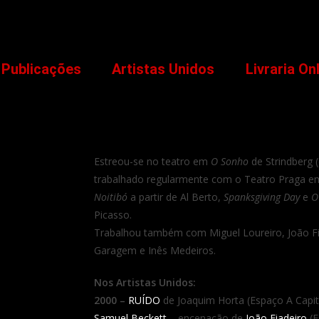
Publicações
Artistas Unidos
Livraria On
Estreou-se no teatro em
O Sonho
de Strindberg 
trabalhado regularmente com o Teatro Praga 
Noitibó
a partir de Al Berto,
Spanksgiving Day
e
O
Picasso.
Trabalhou também com Miguel Loureiro, João Fi
Garagem e Inês Medeiros.
Nos Artistas Unidos:
2000 –
RUÍDO
de Joaquim Horta (Espaço A Capit
Samuel Beckett
– encenação de
João Fiadeiro
(E