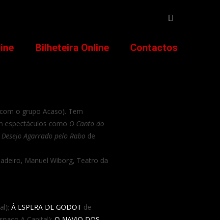
line
Bilheteira Online
Contactos
(com o grupo Acaso). Tem
em espectáculos como
O Canto do
 Desejo Agarrado pelo Rabo
de
adeiro, Manuel Wiborg, Teatro da
al);
À ESPERA DE GODOT
de
spaço A Capital);
O NAVIO DOS