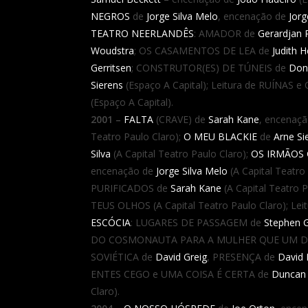
NEGROS
de
Jorge Silva Melo
, encenação de
Jorg
TEATRO NEERLANDÊS
: AMADOR de
Gerardjan 
Woudstra
; OS CASAMENTOS DE LEA de
Judith 
Gerritsen
; CONSTRUTOR(ES) DE TÚNEIS de
Don
Sierens
(Espaço A Capital); Leitura de RUÍNAS
(Espaço A Capital).
2001 –
FALTA
(CRAVE) de
Sarah Kane
, encenaç
Teatro Paulo Claro);
O MEU BLACKIE
de
Arne Si
Silva
(A Capital Teatro Paulo Claro);
OS IRMÃOS
encenação de
Jorge Silva Melo
(A Capital Teatro 
PURIFICADOS de
Sarah Kane
(A Capital Teatro 
TEUS OLHOS (A Capital Teatro Paulo Claro); Lei
ESCÓCIA
: LUGARES DE PASSAGEM de
Stephen 
DO COSMONAUTA PARA A MULHER QUE UM D
SOVIÉTICA de
David Greig
, PRESENÇA de
David 
ENTES CEGO e UMA COISA É CERTA de
Duncan
Claro).