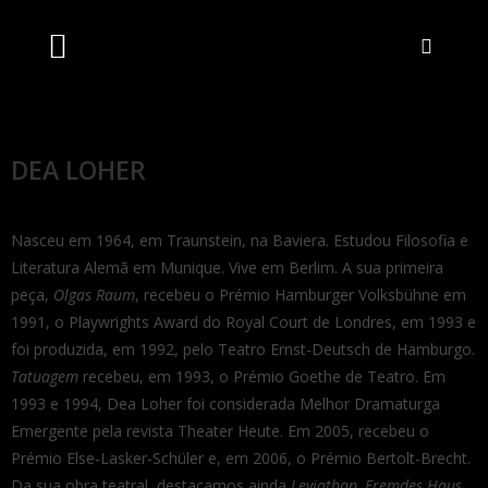
Artistas Unidos
Livraria Online
Bilheteira Online
DEA LOHER
Nasceu em 1964, em Traunstein, na Baviera. Estudou Filosofia e
Literatura Alemã em Munique. Vive em Berlim. A sua primeira
peça,
Olgas Raum
, recebeu o Prémio Hamburger Volksbühne em
1991, o Playwrights Award do Royal Court de Londres, em 1993 e
foi produzida, em 1992, pelo Teatro Ernst-Deutsch de Hamburgo.
Tatuagem
recebeu, em 1993, o Prémio Goethe de Teatro. Em
1993 e 1994, Dea Loher foi considerada Melhor Dramaturga
Emergente pela revista Theater Heute. Em 2005, recebeu o
Prémio Else-Lasker-Schüler e, em 2006, o Prémio Bertolt-Brecht.
Da sua obra teatral, destacamos ainda
Leviathan, Fremdes Haus,