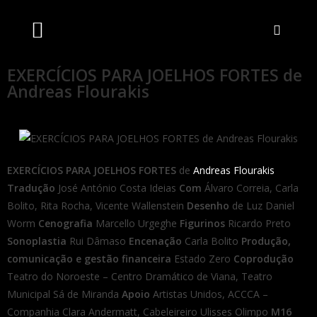
Artistas Unidos
Livraria Online
Bilheteira Online
EXERCÍCIOS PARA JOELHOS FORTES de
Andreas Flourakis
EXERCÍCIOS PARA JOELHOS FORTES
de
Andreas Flourakis
Tradução
José António Costa Ideias
Com
Álvaro Correia, Carla
Bolito, Rita Rocha, Vicente Wallenstein
Desenho
de Luz Daniel
Worm
Cenografia
Marcello Urgeghe
Figurinos
Ricardo Preto
Sonoplastia
Rui Dâmaso
Encenação
Carla Bolito
Produção,
comunicação e gestão financeira
Estado Zero
Coprodução
Teatro do Noroeste – Centro Dramático de Viana, Teatro
Municipal Sá de Miranda
Apoio
Artistas Unidos, ACCCA –
Companhia Clara Andermatt, Cabeleireiro Ulisses Olimpo
M16