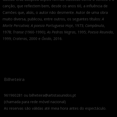
canção, que reflectem bem, desde os anos 60, a influência de
Camões que, aliás, o autor não desmente. Autor de uma obra
muito diversa, publicou, entre outros, os seguintes títulos:
A
Morte Percutiva; A poesia Portuguesa Hoje
, 1973;
Campânula
,
1978;
Transe
(1960-1990);
As Pedras Negras
, 1995;
Poesia Reunida
,
1999;
Crateras
, 2000 e
Óxido
, 2016.
Bilheteira
961960281 ou bilheteira@artistasunidos.pt
(chamada para rede móvel nacional)
As reservas são válidas até meia hora antes do espectáculo.