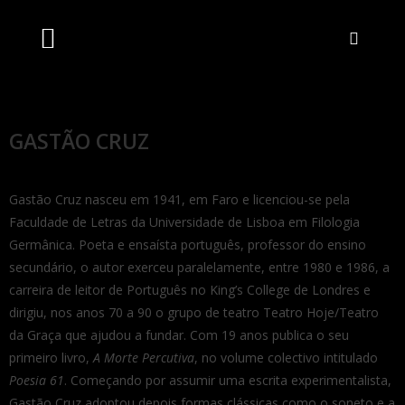
Artistas Unidos
Livraria Online
Bilheteira Online
GASTÃO CRUZ
Gastão Cruz nasceu em 1941, em Faro e licenciou-se pela
Faculdade de Letras da Universidade de Lisboa em Filologia
Germânica. Poeta e ensaísta português, professor do ensino
secundário, o autor exerceu paralelamente, entre 1980 e 1986, a
carreira de leitor de Português no King’s College de Londres e
dirigiu, nos anos 70 a 90 o grupo de teatro Teatro Hoje/Teatro
da Graça que ajudou a fundar. Com 19 anos publica o seu
primeiro livro,
A Morte Percutiva
, no volume colectivo intitulado
Poesia 61
. Começando por assumir uma escrita experimentalista,
Gastão Cruz adoptou depois formas clássicas como o soneto e a