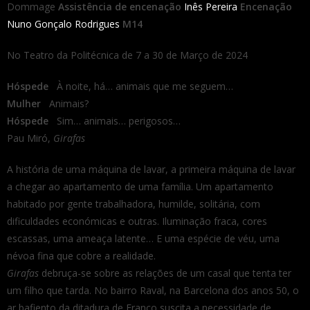
Dommage
Assistência de encenação
Inês Pereira
Encenação
Nuno Gonçalo Rodrigues
M14
No Teatro da Politécnica de 7 a 30 de Março de 2024
Hóspede
À noite, há… animais que me seguem…
Mulher
Animais?
Hóspede
Sim… animais… perigosos…
Pau Miró,
Girafas
A história de uma máquina de lavar, a primeira máquina de lavar
a chegar ao apartamento de uma família. Um apartamento
habitado por gente trabalhadora, humilde, solitária, com
dificuldades económicas e outras. Iluminação fraca, cores
escassas, uma ameaça latente… E uma espécie de véu, uma
névoa fina que cobre a realidade.
Girafas
debruça-se sobre as relações de um casal que tenta ter
um filho que tarda. No bairro Raval, na Barcelona dos anos 50, o
ar bafiento da ditadura de Franco suscita a necessidade de