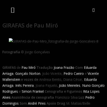
Artistas Unidos
Livraria Online
Bilheteira Online
GIRAFAS de Pau Miró
Fotografia
© Jorge Gonçalves
GIRAFAS
de
Pau Miró
Tradução
Joana Frazão
Com
Eduarda
Arriaga
,
Gonçalo Norton
, João Vicente,
Pedro Caeiro
e
Vicente
Wallenstein
e vozes de
Andreia Bento, Diana César,
Eduarda
Arriaga
,
Inês Pereira
, Joana Pajuelo,
João Meireles
,
Nuno Gonçalo
Rodrigues
e
Simon Frankel
Cenografia e Figurinos
Rita Lopes
Alves
Assistência de cenografia
Francisco Silva
Luz
Pedro
Domingos
Som
André Pires
Apoio Drag
M. Matias/Belle