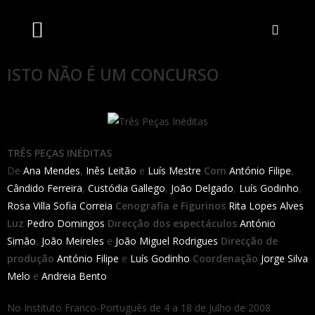
Artistas Unidos
Livraria Online
Bilheteira Online
ISTO NÃO É UM CONCURSO
TRÊS PEÇAS INÉDITAS
De
Ana Mendes
,
Inês Leitão
e
Luís Mestre
Com
António Filipe
,
Cândido Ferreira
,
Custódia Gallego
,
João Delgado
,
Luís Godinho
,
Rosa Villa
Sofia Correia
Cenografia e Figurinos
Rita Lopes Alves
Luz
Pedro Domingos
Direcção dos espectáculos
António
Simão
,
João Meireles
e
João Miguel Rodrigues
Direcção de
produção
António Filipe
e
Luís Godinho
Coordenação
Jorge Silva
Melo
e
Andreia Bento
No Instituto Franco-Português de 4 a 18 de Julho de 2008