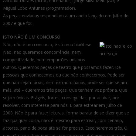
António Durães (actor, encenador), Jorge Silva Melo (AU) e
Miguel Lobo Antunes (programador).
As peças enviadas respondiam a um apelo lançado em Julho de
2007 e que foi:
ISTO NÃO É UM CONCURSO
Não, não é um concurso, é só uma hipótese.
Não, não queremos concorrência, nem
competitividade, nem empurrões uns aos
outros. Queremos peças de teatro que possamos fazer. De
pessoas que conhecemos ou que não conhecemos. Pode ser
que não sejam boas, nem extraordinárias, pode ser que sejam
más, até – queremos três peças. Que tenham voz própria. Que
sejam únicas. Frágeis, fortes, conseguidas, por acabar, por
resolver, com interesse para nós. E para estrear em Julho de
2008. Não é para fazer leituras, forma barata de se dizer que se
faz qualquer coisa, não: é mesmo para estrear, com cenário,
actores, pano de boca até se for preciso. Escolheremos três. O
que não quer dizer que seja um concurso. Até pode acontecer