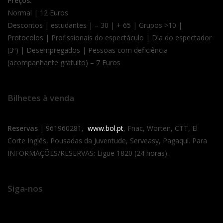
Preços:
Normal | 12 Euros
Descontos | estudantes | – 30 | + 65 | Grupos >10 |
Protocolos | Profissionais do espectáculo | Dia do espectador
(3ª) | Desempregados | Pessoas com deficiência
(acompanhante gratuito) – 7 Euros
Bilhetes à venda
Reservas
| 961960281,
www.bol.pt
, Fnac, Worten, CTT, El
Corte Inglês, Pousadas da Juventude, Serveasy, Pagaqui. Para
INFORMAÇÕES/RESERVAS: Ligue 1820 (24 horas).
Siga-nos