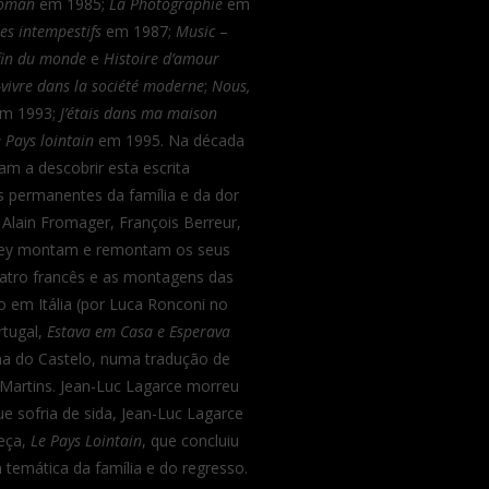
roman
em 1985;
La Photographie
em
res intempestifs
em 1987;
Music
–
 fin du monde
e
Histoire d’amour
-vivre dans la société moderne
;
Nous,
m 1993;
J’étais dans ma maison
 Pays lointain
em 1995. Na década
m a descobrir esta escrita
os permanentes da família e da dor
, Alain Fromager, François Berreur,
Nordey montam e remontam os seus
atro francês e as montagens das
 em Itália (por Luca Ronconi no
rtugal,
Estava em Casa e Esperava
na do Castelo, numa tradução de
 Martins. Jean-Luc Lagarce morreu
e sofria de sida, Jean-Luc Lagarce
peça,
Le Pays Lointain
, que concluiu
temática da família e do regresso.