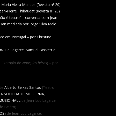
é Maria Vieira Mendes (Revista nº 20)
ean-Pierre Thibaudat (Revista nº 20)
 não é teatro” – conversa com Jean-
e Han mediada por Jorge Silva Melo
ce em Portugal – por Christine
-Luc Lagarce, Samuel Beckett e
(O Exemplo de
Nous, les héros
) – por
 de
Alberto Seixas Santos
(Teatro
 NA SOCIEDADE MODERNA
,
MUSIC-HALL
de Jean-Luc Lagarce.
de Belém).
OS)
de Jean-Luc Lagarce,