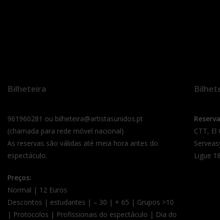
Bilheteira
Bilhet
961960281 ou bilheteira@artistasunidos.pt
Reserv
(chamada para rede móvel nacional)
CTT, El
As reservas são válidas até meia hora antes do
Serveas
espectáculo.
Ligue 18
Preços:
Normal | 12 Euros
Descontos | estudantes | – 30 | + 65 | Grupos >10
| Protocolos | Profissionais do espectáculo | Dia do