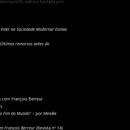
 Intempestifs, editora fundada pelo
 Viver na Sociedade Moderna/ Estava
/ Últimos remorsos antes do
 com François Berreur
3)
 o Fim do Mundo
” – por Mireille
m François Berreur
(Revista nº 14)