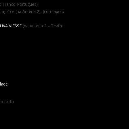
to Franco-Português).
Lagarce (na Antena 2), (com apoio
UVA VIESSE
(na Antena 2 – Teatro
idade
nciada