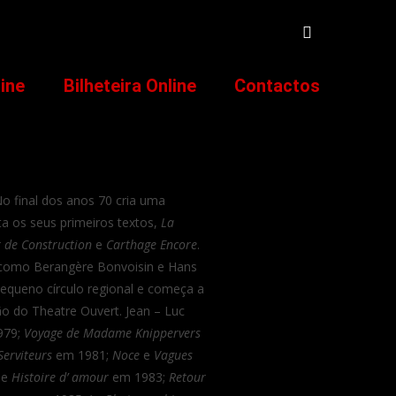
line
Bilheteira Online
Contactos
o final dos anos 70 cria uma
a os seus primeiros textos,
La
 de Construction
e
Carthage Encore
.
s como Berangère Bonvoisin e Hans
pequeno círculo regional e começa a
o do Theatre Ouvert. Jean – Luc
979;
Voyage de Madame Knippervers
Serviteurs
em 1981;
Noce
e
Vagues
e
Histoire d’ amour
em 1983;
Retour