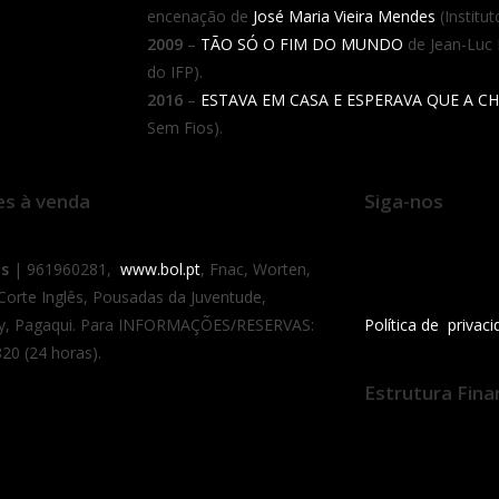
encenação de
José Maria Vieira Mendes
(Institu
2009
–
TÃO SÓ O FIM DO MUNDO
de Jean-Luc 
do IFP).
2016
–
ESTAVA EM CASA E ESPERAVA QUE A CH
Sem Fios).
es à venda
Siga-nos
as
| 961960281,
www.bol.pt
, Fnac, Worten,
 Corte Inglês, Pousadas da Juventude,
y, Pagaqui. Para INFORMAÇÕES/RESERVAS:
Política de privac
20 (24 horas).
Estrutura Fina