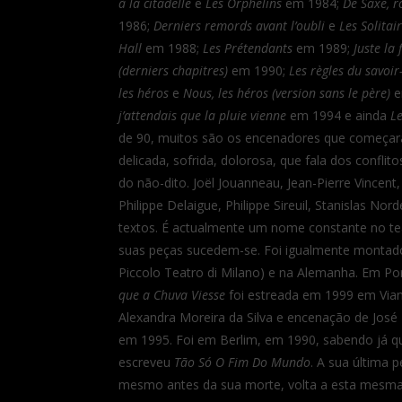
à la citadelle
e
Les Orphelins
em 1984;
De Saxe, 
1986;
Derniers remords avant l’oubli
e
Les Solitai
Hall
em 1988;
Les Prétendants
em 1989;
Juste la
(derniers chapitres)
em 1990;
Les règles du savoir
les héros
e
Nous, les héros (version sans le père)
e
j’attendais que la pluie vienne
em 1994 e ainda
Le
de 90, muitos são os encenadores que começara
delicada, sofrida, dolorosa, que fala dos conflit
do não-dito. Joël Jouanneau, Jean-Pierre Vincent
Philippe Delaigue, Philippe Sireuil, Stanislas 
textos. É actualmente um nome constante no te
suas peças sucedem-se. Foi igualmente montado
Piccolo Teatro di Milano) e na Alemanha. Em Po
que a Chuva Viesse
foi estreada em 1999 em Via
Alexandra Moreira da Silva e encenação de José
em 1995. Foi em Berlim, em 1990, sabendo já qu
escreveu
Tão Só O Fim Do Mundo
. A sua última 
mesmo antes da sua morte, volta a esta mesma 