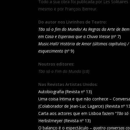
Todo a sua obra foi publicada por Les Solitaires
mesmo e por François Berreur.
Do autor nos Livrinhos de Teatro:
Tão só o fim do Mundo/ As Regras da Arte de Bem
em Casa e Esperava que a Chuva Viesse
(nº 7)
Music-Hall/ História de Amor (últimos capítulos) 
esquecimento
(nº 9)
Noutros editores:
Tão só o Fim do Mundo
(cd)
Nas Revistas Artistas Unidos:
Autobiografia (Revista nº 13)
Uma coisa íntima e que não conhece – Conversa
(Colaborador de Jean-Luc Lagarce) (Revista nº 1
Carta aos actores que em Lisboa fazem “
Tão só
Herbstmeyer (Revista nº 13)
O balanço é o espectáculo –
quatro conversas co