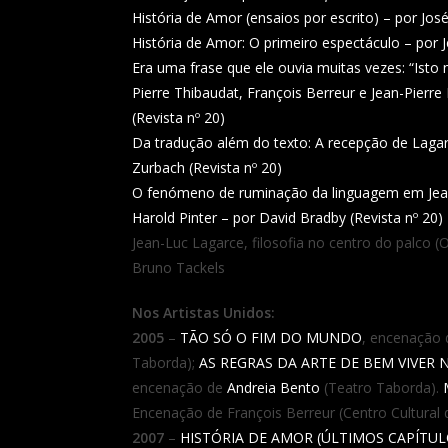
História de Amor (ensaios por escrito) – por Jos
História de Amor: O primeiro espectáculo – por J
Era uma frase que ele ouvia muitas vezes: “Isto
Pierre Thibaudat, François Berreur e Jean-Pierr
(Revista nº 20)
Da tradução além do texto: A recepção de Lagar
Zurbach (Revista nº 20)
O fenómeno de ruminação da linguagem em Jean
Harold Pinter – por David Bradby (Revista nº 20)
Jean-Luc Lagarce, filosofia no centro do palco 
Bruno Tackels
Nos Artistas Unidos:
2005
–
TÃO SÓ O FIM DO MUNDO
, encenação
Taborda);
AS REGRAS DA ARTE DE BEM VIVER
encenação de
Andreia Bento
(Teatro Taborda).
Encenação de François Berreur (Centro Cultural 
2007
–
HISTÓRIA DE AMOR (ÚLTIMOS CAPÍTUL