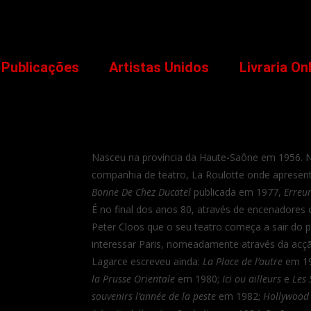
Publicações
Artistas Unidos
Livraria On
Nasceu na província da Haute-Saône em 1956. N
companhia de teatro, La Roulotte onde apresent
Bonne De Chez Ducatel
publicada em 1977,
Erreur
É no final dos anos 80, através de encenadore
Peter Cloos que o seu teatro começa a sair do 
interessar Paris, nomeadamente através da acçã
Lagarce escreveu ainda:
La Place de l’autre
em 1
la Prusse Orientale
em 1980;
Ici ou ailleurs
e
Les 
souvenirs l’année de la peste
em 1982;
Hollywood