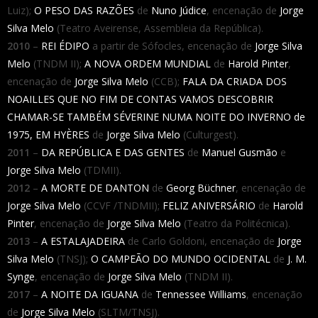
Luiz);
O PESO DAS RAZÕES
de
Nuno Júdice
, encenação de
Jorge
Silva Melo
(Teatro Aveirense, Assembleia da República).
2010
–
REI ÉDIPO
a partir de Sófocles, encenação de
Jorge Silva
Melo
(TNDM II);
A NOVA ORDEM MUNDIAL
de
Harold Pinter
,
encenação de
Jorge Silva Melo
(CCB);
FALA DA CRIADA DOS
NOAILLES QUE NO FIM DE CONTAS VAMOS DESCOBRIR
CHAMAR-SE TAMBÉM SÉVERINE NUMA NOITE DO INVERNO de
1975, EM HYÈRES
de
Jorge Silva Melo
(Culturgest).
2011
–
DA REPÚBLICA E DAS GENTES
de
Manuel Gusmão
e
Jorge Silva Melo
(TDMII).
2012
–
A MORTE DE DANTON
de
Georg Büchner
, encenação de
Jorge Silva Melo
(CCVF /TNDMII);
FELIZ ANIVERSÁRIO
de
Harold
Pinter
, encenação de
Jorge Silva Melo
(Teatro da Politécnica).
2013
–
A ESTALAJADEIRA
de Carlo Goldoni, encenação de
Jorge
Silva Melo
(TNSJ);
O CAMPEÃO DO MUNDO OCIDENTAL
de
J. M.
Synge
, encenação de
Jorge Silva Melo
(TNDM II).
2017
–
A NOITE DA IGUANA
de
Tennessee Williams
, encenação
de
Jorge Silva Melo
(SLTM/TNSJ).