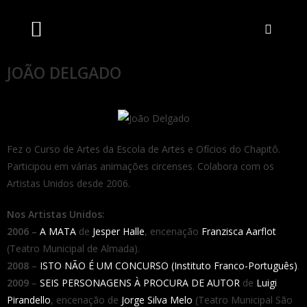
Artistas Unidos
Livraria Online
Bilheteira Online
JOÃO DELGADO
Fez o Curso de Artes da Escola de Artes e Ofícios do Chapitô.
Participou em várias animações circenses. Colabora com os
Artistas Unidos desde 2006.
Nos Artistas Unidos:
2006 –
A MATA
de
Jesper Halle
, encenação
Franzisca Aarflot
(Teatro Municipal de Almada).
2008
–
ISTO NÃO É UM CONCURSO (Instituto Franco-Português)
.
2009
–
SEIS PERSONAGENS À PROCURA DE AUTOR
de
Luigi
Pirandello
, encenação de
Jorge Silva Melo
(Teatro Municipal São