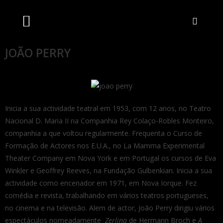
Artistas Unidos
Livraria Online
Bilheteira Online
JOÃO PERRY
Inicia a sua actividade teatral em 1953, com 12 anos, no Teatro
Nacional D. Maria II na Companhia Rey Colaço-Robles Monteiro,
companhia a que voltou regularmente. Frequenta o Curso de
Formação de Actores nos E.U.A., no La Mamma Experimental
Theater Company em Nova York e em Portugal os cursos de Eva
Winkler e Geoffrey Reeves, na Fundação Gulbenkian. Inicia a sua
actividade como encenador em 1971, em Nova Iorque. Fez
comédia e revista, trabalhando em vários teatros portugueses,
no cinema e na televisão. Alem de actor, João Perry dirigiu vários
espectáculos nomeadamente
Zerlina
de Hermann Broch e
A