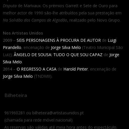
Disputa
de Marivaux. Os prémios Garrett e Sete de Ouro para
melhor actor de 1990 são-lhe atribuídos pela sua prestação em
Na Solidão dos Campos de Algodão
, realizado pelo Novo Grupo.
Nos Artistas Unidos
2009
–
SEIS PERSONAGENS À PROCURA DE AUTOR
de
Luigi
Pirandello
, encenação de
Jorge Silva Melo
(Teatro Municipal São
Luiz);
ÂNGELO DE SOUSA: TUDO O QUE SOU CAPAZ
de
Jorge
Silva Melo
.
2014
–
O REGRESSO A CASA
de
Harold Pinter
, encenação de
Jorge Silva Melo
(TNDMII).
Bilheteira
961960281 ou bilheteira@artistasunidos.pt
(chamada para rede móvel nacional)
As reservas são válidas até meia hora antes do espectáculo.