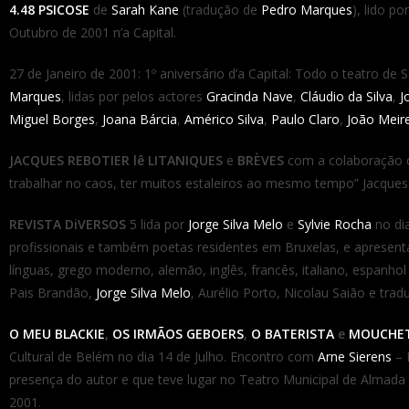
4.48 PSICOSE
de
Sarah Kane
(tradução de
Pedro Marques
), lido po
Outubro de 2001 n’a Capital.
27 de Janeiro de 2001: 1º aniversário d’a Capital: Todo o teatro de
Marques
, lidas por pelos actores
Gracinda Nave
,
Cláudio da Silva
,
J
Miguel Borges
,
Joana Bárcia
,
Américo Silva
,
Paulo Claro
,
João Meir
JACQUES REBOTIER lê LITANIQUES
e
BRÈVES
com a colaboração de
trabalhar no caos, ter muitos estaleiros ao mesmo tempo” Jacques
REVISTA DiVERSOS
5 lida por
Jorge Silva Melo
e
Sylvie Rocha
no dia
profissionais e também poetas residentes em Bruxelas, e apresent
línguas, grego moderno, alemão, inglês, francês, italiano, espanh
Pais Brandão,
Jorge Silva Melo
, Aurélio Porto, Nicolau Saião e tra
O MEU BLACKIE
,
OS IRMÃOS GEBOERS
,
O BATERISTA
e
MOUCHE
Cultural de Belém no dia 14 de Julho. Encontro com
Arne Sierens
–
presença do autor e que teve lugar no Teatro Municipal de Almada –
2001.