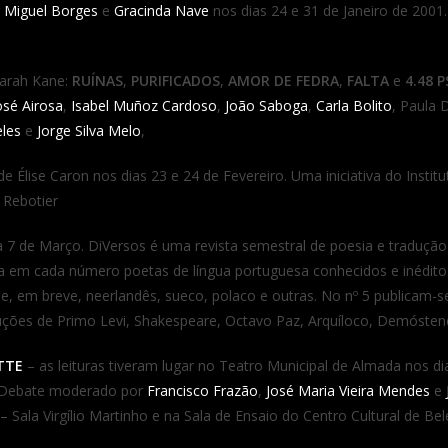
r
Miguel Borges
e
Gracinda Nave
nos dias 24 e 31 de Janeiro de 2001
 Sarah Kane:
RUÍNAS
,
PURIFICADOS
,
AMOR DE FEDRA
,
FALTA
e
4.48 
osé Airosa
,
Isabel Muñoz Cardoso
,
João Saboga
,
Carla Bolito
, Paula 
eles
e
Jorge Silva Melo
,
 Élise Caron nos dias 23 e 24 de Fevereiro. Uma iniciativa do Insti
 Rebotier
 7 de Março. DiVersos é uma revista semestral de poesia e traduçã
a em cada número poetas de língua portuguesa conhecidos e inéditos
ol e, em breve, neerlandês, sueco, polaco e outras. No nº 5 publicam
duções de Primo Levi, Shakespeare, Octavo Paz, Arquíloco, Demóstene
TTE
– as leituras tiveram lugar no Teatro Municipal de Almada nos di
 Debate moderado por
Francisco Frazão
,
José Maria Vieira Mendes
e
 Sala Virgílio Martinho e na Sala de Ensaio do Centro Cultural de Bel