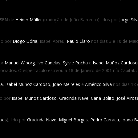
SEN
de
Heiner Müller
(tradução de João Barrento) lidos por
Jorge Sil
ido por
Diogo Dória
, Isabel Abreu,
Paulo Claro
nos dias 3 e 10 de Mai
por
Manuel Wiborg
,
Ivo Canelas
,
Sylvie Rocha
e
Isabel Muñoz Cardoso
sociados. O espectáculo estreou a 18 de Janeiro de 2001 n´a Capital. 
va
,
Isabel Muñoz Cardoso
,
João Meireles
e
Américo Silva
nos dias 18 
ido por
Isabel Muñoz Cardoso
,
Gracinda Nave
,
Carla Bolito
,
José Airos
ues
), lido por
Gracinda Nave
,
Miguel Borges
,
Pedro Carraca
,
Joana B