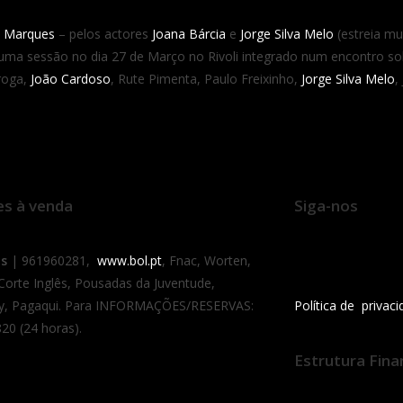
 Marques
– pelos actores
Joana Bárcia
e
Jorge Silva Melo
(estreia mu
a uma sessão no dia 27 de Março no Rivoli integrado num encontro s
roga,
João Cardoso
, Rute Pimenta, Paulo Freixinho,
Jorge Silva Melo
,
es à venda
Siga-nos
as
| 961960281,
www.bol.pt
, Fnac, Worten,
 Corte Inglês, Pousadas da Juventude,
y, Pagaqui. Para INFORMAÇÕES/RESERVAS:
Política de privac
20 (24 horas).
Estrutura Fina