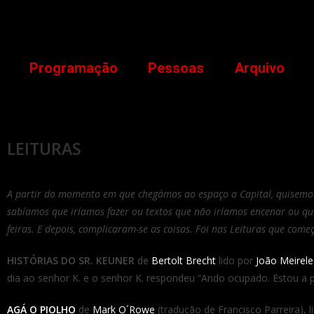
Programação
Pessoas
Arquivo
LEITURAS
A partir do momento em que chegámos ao espaço a Capital, quisemos 
sabíamos que iríamos fazer ou textos que não iríamos encenar ou qu
feiras. E depois, complicaram-se as coisas. Foi nas Leituras que com
HISTÓRIAS DO SR. KEUNER
de
Bertolt Brecht
lido por
João Meirele
dia ao senhor K. e o senhor K. respondeu “Ando ocupado. Estou a 
AGÁ O PIOLHO
de
Mark O´Rowe
(tradução de Francisco Parreira), 