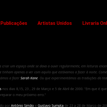
Publicações
Artistas Unidos
Livraria On
criar um espaço onde se dava a ouvir regularmente, em leituras ence
e tinham apenas a ver com aquilo que estávamos a fazer à noite. Come
eçámos a fazer
Sarah Kane
. Ou que experimentámos as traduções do te
s
nos dias 8,15, 23 , 29 de Março e 5 de Abril de 2000. “Em que é qu
preparar o meu próximo erro.”
lido por
António Simão
e
Gustavo Sumpta
de 23 a 28 de Março de 200