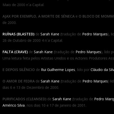
Maio de 2000 n´a Capital.
AJAX POR EXEMPLO
,
A MORTE DE SÉNECA
e
O BLOCO DE MOMM
de 2000.
RUÍNAS (BLASTED)
de
Sarah Kane
(tradução de
Pedro Marques
), l
26 de Outubro de 2000 4 n´a Capital.
FALTA (CRAVE)
de
Sarah Kane
(tradução de
Pedro Marques
), lido 
Uma leitura feita pelos Artistas Unidos e os Actores Produtores As
E DEPOIS SILÊNCIO
de
Rui Guilherme Lopes
, lido por
Cláudio da Sil
O AMOR DE FEDRA
de
Sarah Kane
(tradução de
Pedro Marques
) l
dias 6 e 13 de Dezembro de 2000.
PURIFICADOS (CLEANSED)
de
Sarah Kane
(tradução de
Pedro Marq
Américo Silva
, nos dias 10 e 17 de Janeiro de 2001.