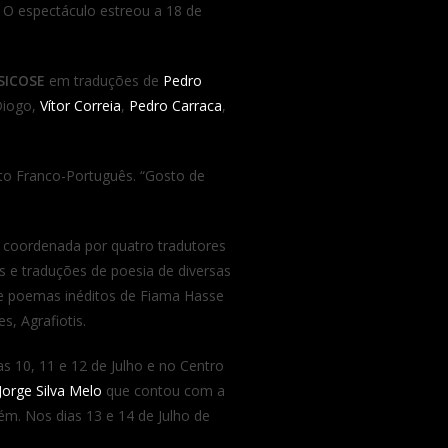
. O espectáculo estreou a 18 de
PSICOSE
em traduções de
Pedro
Diogo,
Vítor Correia
,
Pedro Carraca
,
tuto Franco-Português. “Gosto de
o coordenada por quatro tradutores
 e traduções de poesia de diversas
-se poemas inéditos de Fiama Hasse
s, Agrafiotis.
as 10, 11 e 12 de Julho e no Centro
Jorge Silva Melo
que contou com a
ém. Nos dias 13 e 14 de Julho de