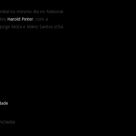
ndial no mesmo dia no National
obre
Harold Pinter
, com a
 Jorge Mota e Mário Santos (Chá
idade
nciada