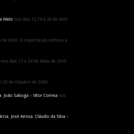
va Melo
nos dias 12,19 e 26 de Abril
o de 2000. O espectáculo estreou a
nos dias 17 e 24 de Maio de 2000.
…
e 25 de Outubro de 2000.
a
,
João Saboga
e
Vítor Correia
nos
árcia
,
José Airosa
,
Cláudio da Silva
e