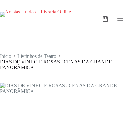
Pular
para
o
conteúdo
Carrinho
de
compras
Início
/
Livrinhos de Teatro
/
DIAS DE VINHO E ROSAS / CENAS DA GRANDE
PANORÂMICA