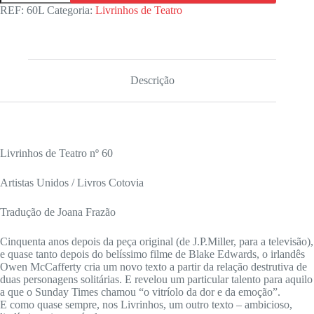
DIAS
REF:
60L
Categoria:
Livrinhos de Teatro
DE
VINHO
E
ROSAS
/
CENAS
Descrição
DA
GRANDE
PANORÂMICA
Livrinhos de Teatro nº 60
Artistas Unidos / Livros Cotovia
Tradução de Joana Frazão
Cinquenta anos depois da peça original (de J.P.Miller, para a televisão),
e quase tanto depois do belíssimo filme de Blake Edwards, o irlandês
Owen McCafferty cria um novo texto a partir da relação destrutiva de
duas personagens solitárias. E revelou um particular talento para aquilo
a que o Sunday Times chamou “o vitríolo da dor e da emoção”.
E como quase sempre, nos Livrinhos, um outro texto – ambicioso,