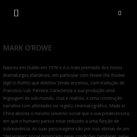
Artistas Unidos
Livraria Online
Bilheteira Online
MARK O’ROWE
Nasceu em Dublin em 1970 e é o mais premiado dos novos
dramaturgos irlandeses, em particular com Howie the Rookie
(
Agá O Piolho
) que António Simão encenou, com tradução de
Francisco Luís Parreira. Caracteriza a sua produção uma
linguagem de sub-mundo, crua e realista, e uma construção
narrativa com afinidades no registo cinematográfico. Made in
China aborda o mesmo universo social que a sua predecessora,
em que o humano parece estar reduzido a uma função de
sobrevivência. As suas personagens são por isso vítimas de um
“desarranjo” social provocado pelas condições familiares, pelas