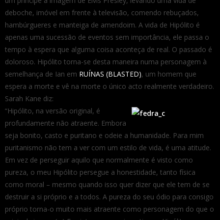
um príncipe à imagem de Elvis Presley, levando uma vida de
deboche, imóvel em frente à televisão, comendo rebuçados,
hambúrgueres e manteiga de amendoim. A vida de Hipólito é
apenas uma sucessão de eventos sem importância, ele passa o
tempo à espera que alguma coisa aconteça de real. O passado é
doloroso. Hipólito torna-se desta maneira numa personagem à
semelhança de Ian em
RUÍNAS (BLASTED)
, um homem que
espera a morte e vê na morte o único acto realmente verdadeiro.
Sarah Kane diz:
“Hipólito, na versão original, é
profundamente não atraente. Embora
seja bonito, casto e puritano e odeie a humanidade. Para mim
puritanismo não tem a ver com um estilo de vida, é uma atitude.
Em vez de perseguir aquilo que normalmente é visto como
pureza, o meu Hipólito persegue a honestidade, tanto física
como moral – mesmo quando isso quer dizer que ele tem de se
destruir a si próprio e a todos. A pureza do seu ódio para consigo
próprio torna-o muito mais atraente como personagem do que o