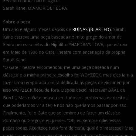
FEDRA O amor não é lógico.
Sarah Kane, O AMOR DE FEDRA
Sobre a peça
Um ano e alguns meses depois de
RUÍNAS (BLASTED)
, Sarah
Kane escreve uma peça baseada no mito grego do amor de
Fedra pelo seu enteado Hipólito: PHAEDRA’S LOVE, que estreia
em Maio de 1996 no Gate Theatre com encenação da própria
Sarah Kane.
“O Gate Theatre encomendou-me uma peça baseada num
clássico e a minha primeira escolha foi WOYZECK, mas eles iam a
fazer uma temporada inteira dedicada às peças de Büchner, por
isso WOYZECK ficou de fora. Depois decidi rescrever BAAL de
Brecht. Mas o Gate pensou em todos os problemas de direitos
que poderíamos vir a ter; e nós não queríamos passar por isso.
Finalmente, foi o Gate que se lembrou de fazer um clássico
Romano ou Grego, e eu pensei, “Oh, eu sempre odiei essas
peças todas. Acontece tudo fora de cena, qual é o interesse? Mas
decidi ler uma e ver o que é que sucedia. Escolhi Séneca porque a