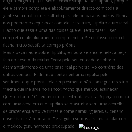
original virgem. (…) Eu sinto sempre simpatia por Hipólito, porque
ele é sempre completa e absolutamente directo com toda a
gente seja qual for o resultado para ele ou para os outros. Nunca
nos poderemos equivocar com ele. Para mim, Hipólito é um ideal.
E acho que essa é uma das coisas que eu tento fazer – ser
completa e absolutamente compreendida. Se eu fosse como ele
ficaria muito satisfeita comigo própria.”
Mas a peça não é sobre Hipólito, embora se ancore nele, a peça
fala do desejo da rainha Fedra pelo seu enteado e sobre o
desmantelamento de uma casa real perversa. Ao contrário das
outras versões, Fedra não sente nenhuma repulsa pelo
sentimento que possui, ela simplesmente não consegue resistir à
“flecha que lhe arde no flanco”: “Acho que me vou estilhaçar.
Quero-o tanto.” O seu amor é o centro da escrita. A peça começa
com uma cena em que Hipólito se masturba sem uma centelha
de prazer enquanto vê filmes e come hambúrgueres. O cenário
obsessivo está montado. De seguida vemos a rainha a falar com
o médico, genuinamente
preocupada