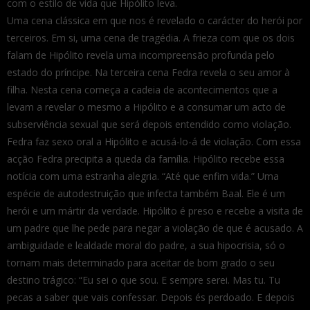
com o estilo de vida que Hipólito leva.
Uma cena clássica em que nos é revelado o carácter do herói por
terceiros. Em si, uma cena de tragédia. A frieza com que os dois
falam de Hipólito revela uma incompreensão profunda pelo
estado do príncipe. Na terceira cena Fedra revela o seu amor à
filha. Nesta cena começa a cadeia de acontecimentos que a
levam a revelar o mesmo a Hipólito e a consumar um acto de
subserviência sexual que será depois entendido como violação.
Fedra faz sexo oral a Hipólito e acusá-lo-á de violação. Com essa
acção Fedra precipita a queda da família. Hipólito recebe essa
notícia com uma estranha alegria. “Até que enfim vida.” Uma
espécie de autodestruição que infecta também Baal. Ele é um
herói e um mártir da verdade. Hipólito é preso e recebe a visita de
um padre que lhe pede para negar a violação de que é acusado. A
ambiguidade e lealdade moral do padre, a sua hipocrisia, só o
tornam mais determinado para aceitar de bom grado o seu
destino trágico: “Eu sei o que sou. E sempre serei. Mas tu. Tu
pecas a saber que vais confessar. Depois és perdoado. E depois