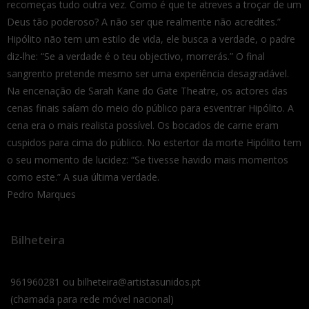
recomeças tudo outra vez. Como é que te atreves a troçar de um
Deus tão poderoso? A não ser que realmente não acredites.”
Hipólito não tem um estilo de vida, ele busca a verdade, o padre
diz-lhe: “Se a verdade é o teu objectivo, morrerás.” O final
sangrento pretende mesmo ser uma experiência desagradável.
Na encenação de Sarah Kane do Gate Theatre, os actores das
cenas finais saíam do meio do público para esventrar Hipólito. A
cena era o mais realista possível. Os bocados de carne eram
cuspidos para cima do público. No estertor da morte Hipólito tem
o seu momento de lucidez: “Se tivesse havido mais momentos
como este.” A sua última verdade.
Pedro Marques
Bilheteira
961960281 ou bilheteira@artistasunidos.pt
(chamada para rede móvel nacional)