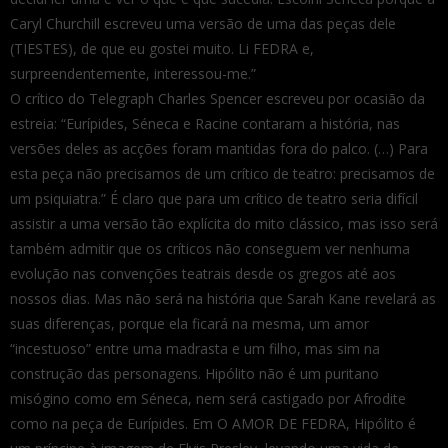
Caryl Churchill escreveu uma versão de uma das peças dele
(TIESTES), de que eu gostei muito. Li FEDRA e,
surpreendentemente, interessou-me.”
O crítico do Telegraph Charles Spencer escreveu por ocasião da
estreia: “Eurípides, Séneca e Racine contaram a história, nas
versões deles as acções foram mantidas fora do palco. (…) Para
esta peça não precisamos de um crítico de teatro: precisamos de
um psiquiatra.” É claro que para um crítico de teatro seria difícil
assistir a uma versão tão explícita do mito clássico, mas isso será
também admitir que os críticos não conseguem ver nenhuma
evolução nas convenções teatrais desde os gregos até aos
nossos dias. Mas não será na história que Sarah Kane revelará as
suas diferenças, porque ela ficará na mesma, um amor
“incestuoso” entre uma madrasta e um filho, mas sim na
construção das personagens. Hipólito não é um puritano
misógino como em Séneca, nem será castigado por Afrodite
como na peça de Eurípides. Em O AMOR DE FEDRA, Hipólito é