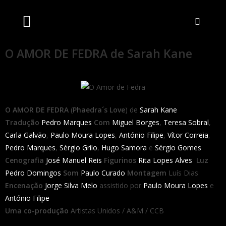
Artistas Unidos
Livraria Online
Bilheteira Online
O AMOR DE FEDRA de Sarah Kane
O AMOR DE FEDRA
(
Phaedra´s Love
) de
Sarah Kane
Tradução
Pedro Marques
Com
Miguel Borges
,
Teresa Sobral
,
Carla Galvão
,
Paulo Moura Lopes
,
António Filipe
,
Vítor Correia
,
Pedro Marques
,
Sérgio Grilo
,
Hugo Samora
e
Sérgio Gomes
Cenografia
José Manuel Reis
Figurinos
Rita Lopes Alves
Luz
Pedro Domingos
Som
Paulo Curado
Montagem
Luís Dias
Encenação
Jorge Silva Melo
assistido por
Paulo Moura Lopes
e
António Filipe
Uma co-produção
Artistas Unidos / A&M / CCB