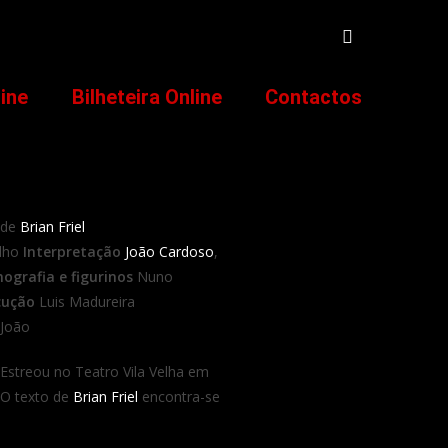
line
Bilheteira Online
Contactos
de
Brian Friel
alho
Interpretação
João Cardoso
,
ografia e figurinos
Nuno
cução
Luis Madureira
 João
 Estreou no Teatro Vila Velha em
 O texto de
Brian Friel
encontra-se