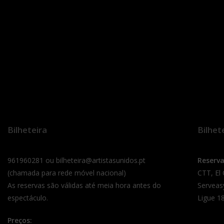
Bilheteira
Bilhet
961960281 ou bilheteira@artistasunidos.pt
Reserv
(chamada para rede móvel nacional)
CTT, El
As reservas são válidas até meia hora antes do
Serveas
espectáculo.
Ligue 18
Preços: