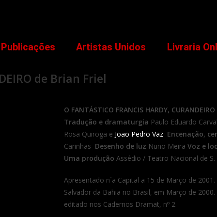
Publicações
Artistas Unidos
Livraria On
IRO de Brian Friel
O FANTÁSTICO FRANCIS HARDY, CURANDEIRO
Tradução e dramaturgia
Paulo Eduardo Carv
Rosa Quiroga e
João Pedro Vaz
Encenação, cen
Carinhas
Desenho de luz
Nuno Meira
Voz e lo
Uma produção
Assédio / Teatro Nacional de S.
Apresentado n´a Capital a 15 de Março de 2001.
Salvador da Bahia no Brasil, em Março de 2000.
editado nos Cadernos Dramat, nº 2