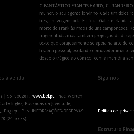
O FANTÁSTICO FRANCIS HARDY, CURANDEIRO:
mulher, o seu agente londrino. Cada um deles rel
três, em viagens pela Escócia, Gales e Irlanda,
morte de Frank às mãos de uns camponeses. Re
fragmentada, mas também projecção de desejos 
texto que corajosamente se apoia na arte do con
história pessoal, oscilando comovedoramente en
desde o trágico ao cómico, com a memória se
es à venda
Siga-nos
as
| 961960281,
www.bol.pt
, Fnac, Worten,
 Corte Inglês, Pousadas da Juventude,
y, Pagaqui. Para INFORMAÇÕES/RESERVAS:
Política de privac
20 (24 horas).
Estrutura Fina