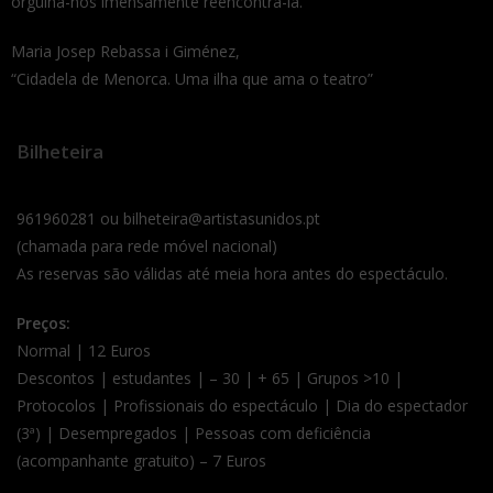
orgulha-nos imensamente reencontrá-la.
Maria Josep Rebassa i Giménez,
“Cidadela de Menorca. Uma ilha que ama o teatro”
Bilheteira
961960281 ou bilheteira@artistasunidos.pt
(chamada para rede móvel nacional)
As reservas são válidas até meia hora antes do espectáculo.
Preços:
Normal | 12 Euros
Descontos | estudantes | – 30 | + 65 | Grupos >10 |
Protocolos | Profissionais do espectáculo | Dia do espectador
(3ª) | Desempregados | Pessoas com deficiência
(acompanhante gratuito) – 7 Euros