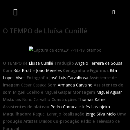
Artistas Unidos
Livraria Online
Bilheteira Online
O TEMPO de Lluïsa Cunillé
O TEMPO
de
Lluïsa Cunillé
Tradução
Ângelo Ferreira de Sousa
Com
Rita Brütt
e
João Meireles
Cenografia e Figurinos
Rita
Lopes Alves
Fotografia
José Luís Carvalhosa
Assistente de
imagem
César Casaca
Som
Armanda Carvalho
Assistentes de
som
Miguel Coelho e Miguel Gaspar
Montagem
Miguel Aguiar
Misturas
Nuno Carvalho
Construções
Thomas Kahrel
Assistentes de plateau
Pedro Carraca
e
Inês Laranjeira
Maquilhadora
Raquel Laranjo
Realização
Jorge Silva Melo
Uma
produção
Artistas Unidos
Co-produção
Rádio e Televisão de
Portugal