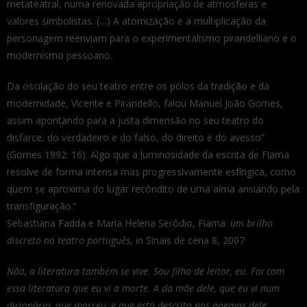
metateatral, numa renovada apropriação de atmosferas e
valores simbolistas. (…) A atomização e a multiplicação da
personagem reenviam para o experimentalismo pirandelliano e o
modernismo pessoano.
Da oscilação do seu teatro entre os pólos da tradição e da
modernidade, Vicente e Pirandello, falou Manuel João Gomes,
assim apontando para a justa dimensão no seu teatro do
disfarce, do verdadeiro e do falso, do direito e do avesso”
(Gomes 1992: 16). Algo que a luminosidade da escrita de Fiama
resolve de forma intensa mas progressivamente esfíngica, como
quem se aproxima do lugar recôndito de uma alma ansiando pela
transfiguração.”
Sebastiana Fadda e Maria Helena Serôdio, Fiama:
um brilho
discreto no teatro português
, in Sinais de cena 8, 2007
Não, a literatura também se vive. Sou filho de leitor, eu. Foi com
essa literatura que eu vi a morte. A da mãe dele, que eu vi num
dicionário, que morreu, e que está descrita nos poemas dele.