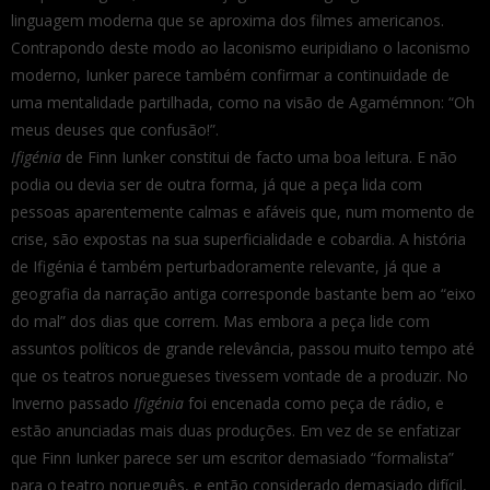
linguagem moderna que se aproxima dos filmes americanos.
Contrapondo deste modo ao laconismo euripidiano o laconismo
moderno, Iunker parece também confirmar a continuidade de
uma mentalidade partilhada, como na visão de Agamémnon: “Oh
meus deuses que confusão!”.
Ifigénia
de Finn Iunker constitui de facto uma boa leitura. E não
podia ou devia ser de outra forma, já que a peça lida com
pessoas aparentemente calmas e afáveis que, num momento de
crise, são expostas na sua superficialidade e cobardia. A história
de Ifigénia é também perturbadoramente relevante, já que a
geografia da narração antiga corresponde bastante bem ao “eixo
do mal” dos dias que correm. Mas embora a peça lide com
assuntos políticos de grande relevância, passou muito tempo até
que os teatros noruegueses tivessem vontade de a produzir. No
Inverno passado
Ifigénia
foi encenada como peça de rádio, e
estão anunciadas mais duas produções. Em vez de se enfatizar
que Finn Iunker parece ser um escritor demasiado “formalista”
para o teatro norueguês, e então considerado demasiado difícil,