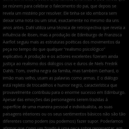
se reúnem para celebrar o falecimento do pai, que depois se
revela um mistério por resolver. Ele tinha-se ido embora sem
deixar uma nota ou um sinal, exactamente no mesmo dia uns
anos antes. Dahl utiliza uma técnica de retrospectiva que revela a
influência de Ibsen, mas a produção de Edimburgo de Franzisca
Aarflot seguiu mais as estruturas poéticas dos movimentos da
peça no tempo do que qualquer “realismo psicológico”
explicativo. A produção e os actores excelentes fizeram ainda
justiça ao realismo dos diálogos crus e duros de Niels Fredrik
Dahls. Tom, ovelha negra da família, mas também Gerhard, o
irmão mais velho, usam as palavras como armas. E o diálogo
está repleto de trocadilhos e humor negro, característica que
provavelmente contribuiu para o enorme sucesso em Edimburgo.
Apesar das emoções das personagens serem trazidas à
superfície de uma maneira pessoal e individualista, as suas
paisagens interiores ou os seus sentimentos básicos não são tão
diferentes como podem (ou podemos) fazer supor. Poderíamos
afirmar que
Como um Trovão
é uma peça sobre representar, em