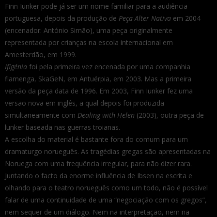
Finn Iunker pode já ser um nome familiar para a audiência
portuguesa, depois da produção de
Peça Alter Nativa
em 2004
(encenador: António Simão), uma peça originalmente
representada por crianças na escola internacional em
Amesterdão, em 1999.
Ifigénia
foi pela primeira vez encenada por uma companhia
flamenga, SkaGeN, em Antuérpia, em 2003. Mas a primeira
versão da peça data de 1996. Em 2003, Finn Iunker fez uma
versão nova em inglês, a qual depois foi produzida
simultaneamente com
Dealing with Helen
(2003), outra peça de
lunker baseada nas guerras troianas.
A escolha do material é bastante fora do comum para um
dramaturgo norueguês. As tragédias gregas são apresentadas na
Noruega com uma frequência irregular, para não dizer rara.
Juntando o facto da enorme influência de Ibsen na escrita e
olhando para o teatro norueguês como um todo, não é possível
falar de uma continuidade de uma “negociação com os gregos”,
nem sequer de um diálogo. Nem na interpretação, nem na