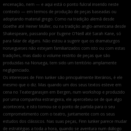
encenação, nem — e aqui está o ponto fulcral inserido neste
contexto — em termos de produção de peças baseadas ou
adoptando material grego. Como na tradição alemã desde
Goethe até Heiner Müller, ou na tradição anglo-americana desde
Shakespeare, passando por Eugene O’Neill até Sarah Kane, só
para falar de alguns. Não estou a sugerir que os dramaturgos
noruegueses não estejam familiarizados com isto ou com estas
tradições, mas dado o volume restrito de peças que são
produzidas na Noruega, tem sido um território amplamente
negligenciado.
Os interesses de Finn Iunker são principalmente literários, é ele
mesmo que o diz. Mas quando um dos seus textos esteve em
cena no Teatergarasjen em Bergen, num workshop e produzido
por uma companhia estrangeira, ele apercebeu-se de que algo
acontecera, e isto tornou-se o ponto de partida para o seu
comprometimento com o teatro, juntamente com os seus
estudos dos clássicos. Nas suas peças, Finn Iunker parece mudar
de estratégias a toda a hora, quando se aventura num diálogo