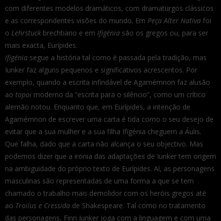
com diferentes modelos dramáticos, com dramaturgos clássicos
e as correspondentes visões do mundo. Em
Peça Alter Nativa
foi
o
Lehrstuck
brechtiano e em
Ifigénia
são os gregos ou, para ser
mais exacta, Eurípides.
Ifigénia
segue a história tal como é passada pela tradição, mas
Iunker faz alguns pequenos e significativos acrescentos. Por
exemplo, quando a escrita infindável de Agamémnon faz alusão
ao
topoi
moderno da “escrita para o silêncio”, como um crítico
alemão notou. Enquanto que, em Eurípides, a intenção de
Agamémnon de escrever uma carta é tida como o seu desejo de
evitar que a sua mulher e a sua filha Ifigénia cheguem a Áulis.
Que falha, dado que a carta não alcança o seu objectivo. Mas
podemos dizer que a ironia das adaptações de Iunker tem origem
na ambiguidade do próprio texto de Eurípides. Aí, as personagens
masculinas são representadas de uma forma a que se tem
chamado o trabalho mais demolidor com os heróis gregos até
ao
Troilus e Cressida
de Shakespeare. Tal como no tratamento
das personagens, Finn Iunker joga com a linguagem e com uma