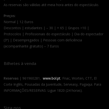
As reservas são válidas até meia hora antes do espectáculo.
Preços:
Normal | 12 Euros
Descontos | estudantes | – 30 | + 65 | Grupos >10 |
Protocolos | Profissionais do espectáculo | Dia do espectador
(3ª) | Desempregados | Pessoas com deficiência
(acompanhante gratuito) – 7 Euros
Bilhetes à venda
Reservas
| 961960281,
www.bol.pt
, Fnac, Worten, CTT, El
Corte Inglês, Pousadas da Juventude, Serveasy, Pagaqui. Para
INFORMAÇÕES/RESERVAS: Ligue 1820 (24 horas).
Siga-nos