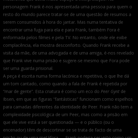
personagem Frank é-nos apresentada uma pessoa para quem o
resto do mundo parece tratar-se de uma questão de resumos a
serem consumidos à hora do jantar. Mas numa tentativa de
encontrar uma fuga para ela e para Frank, também Fora é
enformada pelos filmes e pela TV. No entanto, onde ele exibe
complacência, ela mostra desconforto. Quando Frank recebe a
visita da mãe, de uma advogada e de uma amiga, é-nos revelado
que Frank vive numa prisão e sugere-se mesmo que Fora pode
ser uma guarda prisional.
A peça é escrita numa forma lacónica e repetitiva, o que lhe dá
um tom cantado, como quando a fala de Frank é repetida por
“mar de gente”. Esta criatura é como um eco do
Peer Gynt
de
Ibsen, em que as figuras “fantásticas” funcionam como espelhos
para camadas diferentes da identidade de Peer. Frank não tem a
complexidade psicológica de um Peer, mas como a prisão em
que ele vive está a ser questionada — e o público (ou o
encenador) têm de descortinar se se trata de facto de uma
prisão ou de uma metáfora — Frank poderia ser visto como um