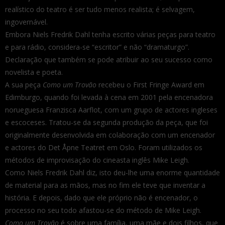
realístico do teatro é ser tudo menos realista; é selvagem,
ingovernável.
Embora Niels Fredrik Dahl tenha escrito várias peças para teatro
e para rádio, considera-se “escritor” e não “dramaturgo”.
Declaração que também se pode atribuir ao seu sucesso como
novelista e poeta.
A sua peça
Como um Trovão
recebeu o First Fringe Award em
Edimburgo, quando foi levada à cena em 2001 pela encenadora
norueguesa Franzisca Aarflot, com um grupo de actores ingleses
e escoceses. Tratou-se da segunda produção da peça, que foi
originalmente desenvolvida em colaboração com um encenador
e actores do Det Åpne Teatret em Oslo. Foram utilizados os
métodos de improvisação do cineasta inglês Mike Leigh.
Como Niels Fredrik Dahl diz, isto deu-lhe uma enorme quantidade
de material para as mãos, mas no fim ele teve que inventar a
história. E depois, dado que ele próprio não é encenador, o
processo no seu todo afastou-se do método de Mike Leigh.
Como um Trovão
é sobre uma família, uma mãe e dois filhos, que