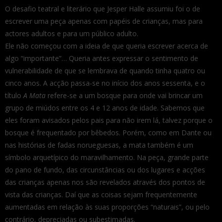
O desafio teatral e literário que Jesper Halle assumiu foi o de
escrever uma peça apenas com papéis de crianças, mas para
actores adultos e para um público adulto.
Ele não começou com a ideia de que queria escrever acerca de
algo “importante”… Queria antes expressar o sentimento de
vulnerabilidade de que se lembrava de quando tinha quatro ou
cinco anos. A acção passa-se no início dos anos sessenta, e o
título
A Mata
refere-se a um bosque para onde vai brincar um
grupo de miúdos entre os 4 e 12 anos de idade. Sabemos que
eles foram avisados pelos pais para não irem lá, talvez porque o
bosque é frequentado por bêbedos. Porém, como em Dante ou
nas histórias de fadas norueguesas, a mata também é um
símbolo arquetípico do maravilhamento. Na peça, grande parte
do pano de fundo, das circunstâncias ou dos lugares e acções
das crianças apenas nos são revelados através dos pontos de
vista das crianças. Daí que as coisas sejam frequentemente
aumentadas em relação às suas proporções “naturais”, ou pelo
contrário, depreciadas ou subestimadas.