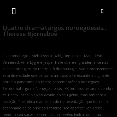
Artistas Unidos
Livraria Online
Bilheteira Online
Quatro dramaturgos noruegueses…
Therese Bjørneboe
Os dramaturgos Niels Fredrik Dahl, Finn Iunker, Maria Tryti
Vennerød, Arne Lygre e Jesper Halle diferem grandemente nas
suas abordagens ao teatro e à dramaturgia. Mas é precisamente
esta diversidade que os torna um caso interessante e digno de
nota no panorama do teatro contemporâneo norueguês.
Ser dramaturgo na Noruega no séc. XX tem sido estar na sombra
de Henrik Ibsen. Não só devido ao seu génio, mas também à
tradição, à estética e ao estilo de representação que tem sido
acarinhado pelos principais teatros. Até aparecer Jon Fosse,
tendo o seu sucesso internacional
podido
indicar que uma