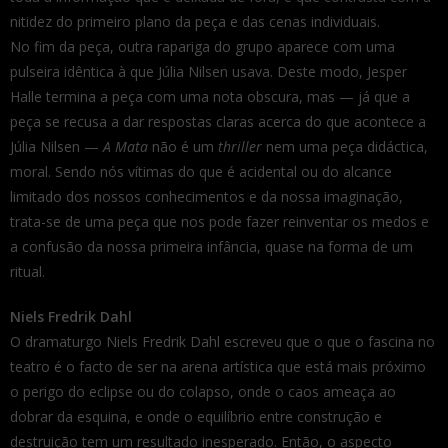
nitidez do primeiro plano da peça e das cenas individuais.
No fim da peça, outra rapariga do grupo aparece com uma
pulseira idêntica à que Júlia Nilsen usava. Deste modo, Jesper
Halle termina a peça com uma nota obscura, mas — já que a
peça se recusa a dar respostas claras acerca do que acontece a
Júlia Nilsen —
A Mata
não é um
thriller
nem uma peça didáctica,
moral. Sendo nós vítimas do que é acidental ou do alcance
limitado dos nossos conhecimentos e da nossa imaginação,
trata-se de uma peça que nos pode fazer reinventar os medos e
a confusão da nossa primeira infância, quase na forma de um
ritual.
Niels Fredrik Dahl
O dramaturgo Niels Fredrik Dahl escreveu que o que o fascina no
teatro é o facto de ser na arena artística que está mais próximo
o perigo do eclipse ou do colapso, onde o caos ameaça ao
dobrar da esquina, e onde o equilíbrio entre construção e
destruição tem um resultado inesperado. Então, o aspecto