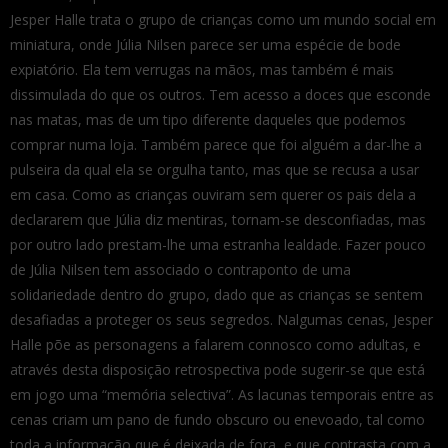
Jesper Halle trata o grupo de crianças como um mundo social em
miniatura, onde Júlia Nilsen parece ser uma espécie de bode
expiatório. Ela tem verrugas na mãos, mas também é mais
dissimulada do que os outros. Tem acesso a doces que esconde
nas matas, mas de um tipo diferente daqueles que podemos
comprar numa loja. Também parece que foi alguém a dar-lhe a
pulseira da qual ela se orgulha tanto, mas que se recusa a usar
em casa. Como as crianças ouviram sem querer os pais dela a
declararem que Júlia diz mentiras, tornam-se desconfiadas, mas
por outro lado prestam-lhe uma estranha lealdade. Fazer pouco
de Júlia Nilsen tem associado o contraponto de uma
solidariedade dentro do grupo, dado que as crianças se sentem
desafiadas a proteger os seus segredos. Nalgumas cenas, Jesper
Halle põe as personagens a falarem connosco como adultas, e
através desta disposição retrospectiva pode sugerir-se que está
em jogo uma “memória selectiva”. As lacunas temporais entre as
cenas criam um pano de fundo obscuro ou enevoado, tal como
toda a informação que é deixada de fora, e que contrasta com a