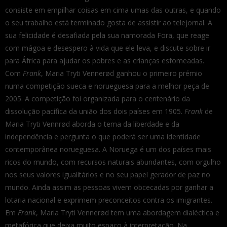
consiste em empilhar coisas em cima umas das outras, e quando
o seu trabalho está terminado gosta de assistir ao telejornal. A
sua felicidade é desafiada pela sua namorada Fora, que reage
com mágoa e desespero à vida que ele leva, e discute sobre ir
para África para ajudar os pobres e as crianças esfomeadas.
Com
Frank
, Maria Tryti Vennerød ganhou o primeiro prémio
numa competição sueca e norueguesa para a melhor peça de
2005. A competição foi organizada para o centenário da
dissolução pacífica da união dos dois países em 1905.
Frank
de
Maria Tryti Vennrød aborda o tema da liberdade e da
independência e pergunta o que poderá ser uma identidade
contemporânea norueguesa. A Noruega é um dos países mais
ricos do mundo, com recursos naturais abundantes, com orgulho
nos seus valores igualitários e no seu papel gerador de paz no
mundo. Ainda assim as pessoas vivem obcecadas por ganhar a
lotaria nacional e exprimem preconceitos contra os imigrantes.
Em
Frank
, Maria Tryti Vennerød tem uma abordagem dialéctica e
metafórica que deixa muito espaço à interpretação. Na