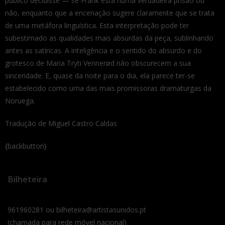
público decidisse — se Frank está numa verdadeira prisão ou
não, enquanto que a encenação sugere claramente que se trata
de uma metáfora linguística. Esta interpretação pode ter
subestimado as qualidades mais absurdas da peça, sublinhando
antes as satíricas. A inteligência e o sentido do absurdo e do
grotesco de Maria Tryti Vennerød não obscurecem a sua
sinceridade. E, quase da noite para o dia, ela parece ter-se
estabelecido como uma das mais promissoras dramaturgas da
Noruega.
Tradução de Miguel Castro Caldas
{backbutton}
Bilheteira
961960281 ou bilheteira@artistasunidos.pt
(chamada para rede móvel nacional)