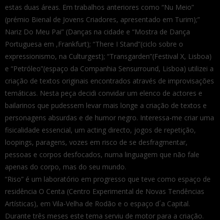
estas duas áreas. Em trabalhos anteriores como “Nu Meio”
(prémio Bienal de Jovens Criadores, apresentado em Turim);”
Nariz Do Meu Pai” (Danças na cidade e “Mostra de Dança
Portuguesa em ,Frankfurt); “There I Stand”(ciclo sobre o
expressionismo, na Culturgest); “Transgarden”(Festival X, Lisboa)
e “Petróleo”(espaço da Companhia Sensurround, Lisboa) utilizei a
criação de textos originais encontrados através de improvisações
temáticas. Nesta peça decidi convidar um elenco de actores e
bailarinos que pudessem levar mais longe a criação de textos e
personagens absurdas e de humor negro. Interessa-me criar uma
fisicalidade essencial, um acting directo, jogos de repetição,
loopings, paragens, vozes em risco de se desfragmentar,
pessoas e corpos desfocados, numa linguagem que não fale
apenas do corpo, mas do seu mundo.
“Riso” é um laboratório em progresso que teve como espaço de
residência O Centa (Centro Experimental de Novas Tendências
Artísticas), em Vila-Velha de Rodão e o espaço d´a Capital.
Durante três meses este tema serviu de motor para a criação.