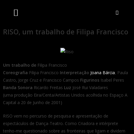
Artistas Unidos
Livraria Online
Bilheteira Online
RISO, um trabalho de Filipa Francisco
Um trabalho de
Filipa Francisco
Coreografia
Filipa Francisco
Interpretação
Joana Bárcia
, Paula
Castro, Jorge Cruz e Francisco Campos
Figurinos
Isabel Peres
Banda Sonora
Ricardo Freitas
Luz
José Rui Valadares
(uma produção Eira/Centa/Artistas Unidos acolhida no Espaço A
Capital a 20 de Junho de 2001)
RISO vem no percurso de pesquisa e apresentação de
espectáculos de Dança-Teatro. Como Criadora e intérprete
tenho-me questionado sobre as fronteiras que ligam e dividem