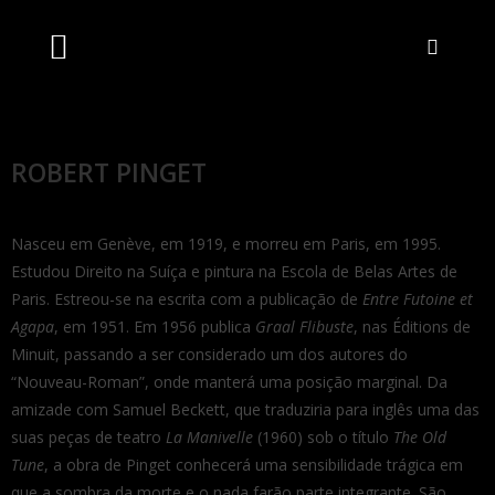
Artistas Unidos
Livraria Online
Bilheteira Online
ROBERT PINGET
Nasceu em Genève, em 1919, e morreu em Paris, em 1995.
Estudou Direito na Suíça e pintura na Escola de Belas Artes de
Paris. Estreou-se na escrita com a publicação de
Entre Futoine et
Agapa
, em 1951. Em 1956 publica
Graal Flibuste
, nas Éditions de
Minuit, passando a ser considerado um dos autores do
“Nouveau-Roman”, onde manterá uma posição marginal. Da
amizade com Samuel Beckett, que traduziria para inglês uma das
suas peças de teatro
La Manivelle
(1960) sob o título
The Old
Tune
, a obra de Pinget conhecerá uma sensibilidade trágica em
que a sombra da morte e o nada farão parte integrante. São