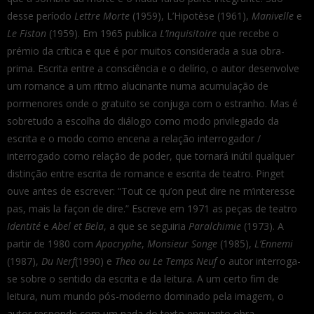
desse período
Lettre Morte
(1959), L’Hipotèse (1961),
Manivelle
e
Le Fiston
(1959). Em 1965 publica
L’Inquisitoire
que recebe o
prémio da crítica e que é por muitos considerada a sua obra-
prima. Escrita entre a consciência e o delírio, o autor desenvolve
um romance a um ritmo alucinante numa acumulação de
pormenores onde o gratuito se conjuga com o estranho. Mas é
sobretudo a escolha do diálogo como modo privilegiado da
escrita e o modo como encena a relação interrogador /
interrogado como relação de poder, que tornará inútil qualquer
distinção entre escrita de romance e escrita de teatro. Pinget
ouve antes de escrever: “Tout ce qu’on peut dire ne m’interesse
pas, mais la façon de dire.” Escreve em 1971 as peças de teatro
Identité
e
Abel et Bela
, a que se seguiria
Paralchimie
(1973). A
partir de 1980 com
Apocryphe
,
Monsieur Songe
(1985),
L’Ennemi
(1987),
Du Nerf
(1990) e
Theo ou Le Temps Neuf
o autor interroga-
se sobre o sentido da escrita e da leitura. A um certo fim de
leitura, num mundo pós-moderno dominado pela imagem, o
autor responde com um nada do texto enquanto obra