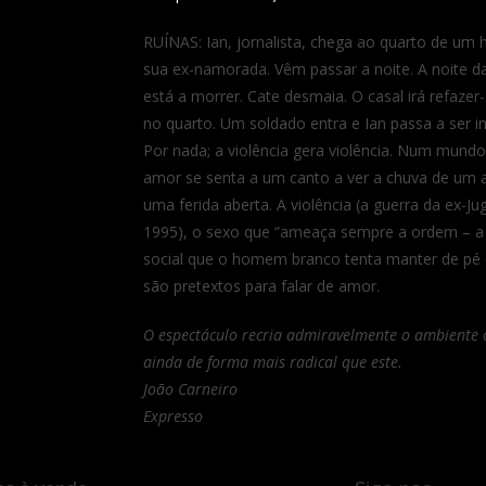
RUÍNAS: Ian, jornalista, chega ao quarto de um 
sua ex-namorada. Vêm passar a noite. A noite da
está a morrer. Cate desmaia. O casal irá refaze
no quarto. Um soldado entra e Ian passa a ser 
Por nada; a violência gera violência. Num mun
amor se senta a um canto a ver a chuva de um a
uma ferida aberta. A violência (a guerra da ex-J
1995), o sexo que “ameaça sempre a ordem – 
social que o homem branco tenta manter de pé 
são pretextos para falar de amor.
O espectáculo recria admiravelmente o ambiente op
ainda de forma mais radical que este.
João Carneiro
Expresso