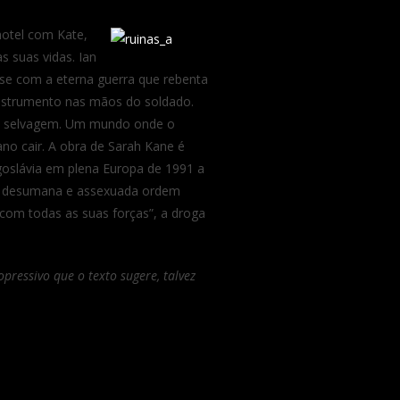
hotel com Kate,
s suas vidas. Ian
r-se com a eterna guerra que rebenta
instrumento nas mãos do soldado.
do selvagem. Um mundo onde o
no cair. A obra de Sarah Kane é
ugoslávia em plena Europa de 1991 a
a desumana e assexuada ordem
com todas as suas forças”, a droga
ressivo que o texto sugere, talvez