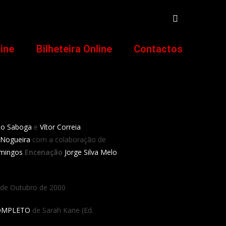
line
Bilheteira Online
Contactos
ão Saboga
e
Vítor Correia
 Nogueira
com a colaboração de
mingos
Encenação
Jorge Silva Melo
6 de Outubro de 2000
OMPLETO
de Sarah Kane (Ed.