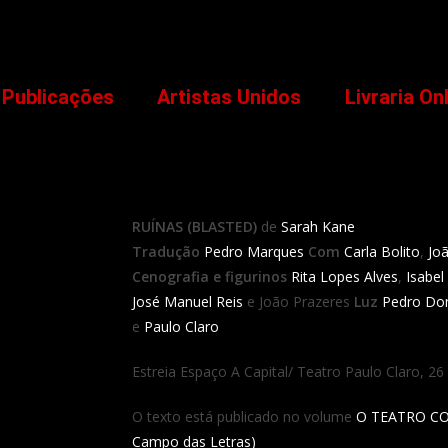
Publicações
Artistas Unidos
Livraria On
RUÍNAS (BLASTED)
de
Sarah Kane
Tradução
Pedro Marques
Com
Carla Bolito
,
Jo
Cenografia e figurinos
Rita Lopes Alves
,
Isabel
José Manuel Reis
e João Prazeres
Luz
Pedro Do
e
Paulo Claro
Estreia Espaço A Capital/ Teatro Paulo Claro, 2
O texto está publicado no volume
O TEATRO C
Campo das Letras)