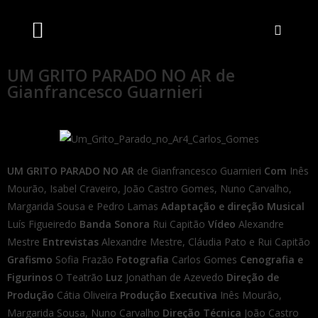
Artistas Unidos
Livraria Online
Bilheteira Online
UM GRITO PARADO NO AR de
Gianfrancesco Guarnieri
UM GRITO PARADO NO AR
de
Gianfrancesco Guarnieri
Com
Inês
Mourão, Isabel Craveiro, João Castro Gomes, Nuno Carvalho,
Margarida Sousa e Pedro Lamas
Adaptação e direção Musical
Luís Figueiredo
Banda Sonora
Rui Capitão
Vídeo
Alexandre
Mestre
Entrevistas
Alexandre Mestre, Cláudia Pato e Rui Capitão
Grafismo
Sofia Frazão
Fotografia
Carlos Gomes
Cenografia e
Figurinos
O Teatrão
Luz
Jonathan de Azevedo
Direção de
Produção
Cátia Oliveira
Produção Executiva
Inês Mourão,
Margarida Sousa, Nuno Carvalho
Direção Técnica
João Castro