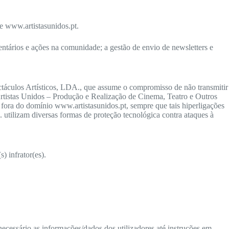
te www.artistasunidos.pt.
ntários e ações na comunidade; a gestão de envio de newsletters e
ectáculos Artísticos, LDA., que assume o compromisso de não transmitir
 Artistas Unidos – Produção e Realização de Cinema, Teatro e Outros
 fora do domínio www.artistasunidos.pt, sempre que tais hiperligações
 utilizam diversas formas de proteção tecnológica contra ataques à
) infrator(es).
cessário as informações/dados dos utilizadores até instruções em