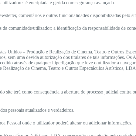
 utilizadores é encriptada e gerida com segurança avançada.
ewsletter, comentários e outras funcionalidades disponibilizadas pelo si
 da comunidade/utilizador; a identificação da responsabilidade de come
rtistas Unidos – Produção e Realização de Cinema, Teatro e Outros Esp
iros, sem uma devida autorização dos titulares de tais informações. Os
edido através de qualquer hiperligação que leve o utilizador a navegar
 e Realização de Cinema, Teatro e Outros Espectáculos Artísticos, LDA.
do site terá como consequência a abertura de processo judicial contra o(s
ados pessoais atualizados e verdadeiros.
rea Pessoal onde o utilizador poderá alterar ou adicionar informações.
 Espectáculos Artísticos, LDA. conservarão e manterão pelo período ne