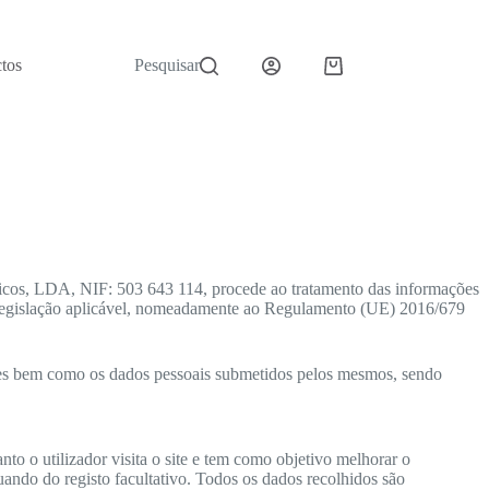
tos
Pesquisar
Carrinho
de
compras
ticos, LDA, NIF: 503 643 114, procede ao tratamento das informações
a à legislação aplicável, nomeadamente ao Regulamento (UE) 2016/679
ores bem como os dados pessoais submetidos pelos mesmos, sendo
o o utilizador visita o site e tem como objetivo melhorar o
ando do registo facultativo. Todos os dados recolhidos são