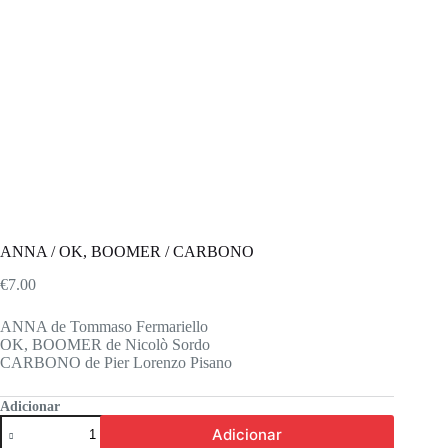
ANNA / OK, BOOMER / CARBONO
€
7.00
ANNA de Tommaso Fermariello
OK, BOOMER de Nicolò Sordo
CARBONO de Pier Lorenzo Pisano
Adicionar
Quantidade
Adicionar
de