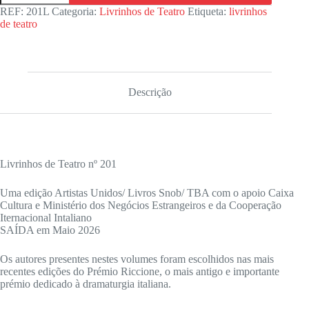
ANNA
REF:
201L
Categoria:
Livrinhos de Teatro
Etiqueta:
livrinhos
/
de teatro
OK,
BOOMER
/
CARBONO
Descrição
Livrinhos de Teatro nº 201
Uma edição Artistas Unidos/ Livros Snob/ TBA com o apoio Caixa
Cultura e Ministério dos Negócios Estrangeiros e da Cooperação
Iternacional Intaliano
SAÍDA em Maio 2026
Os autores presentes nestes volumes foram escolhidos nas mais
recentes edições do Prémio Riccione, o mais antigo e importante
prémio dedicado à dramaturgia italiana.