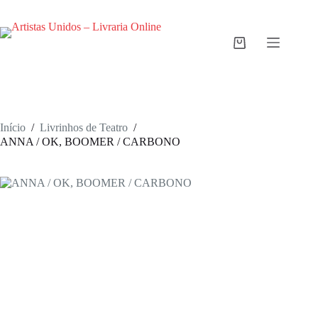
Pular
para
o
conteúdo
Carrinho
de
compras
Início
/
Livrinhos de Teatro
/
ANNA / OK, BOOMER / CARBONO