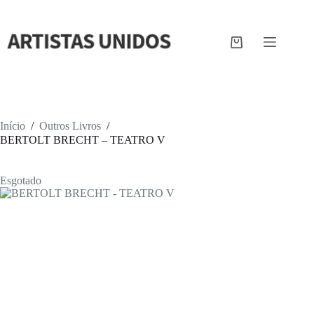
Pular
para
o
conteúdo
Carrinho
de
compras
Início
/
Outros Livros
/
BERTOLT BRECHT – TEATRO V
Esgotado