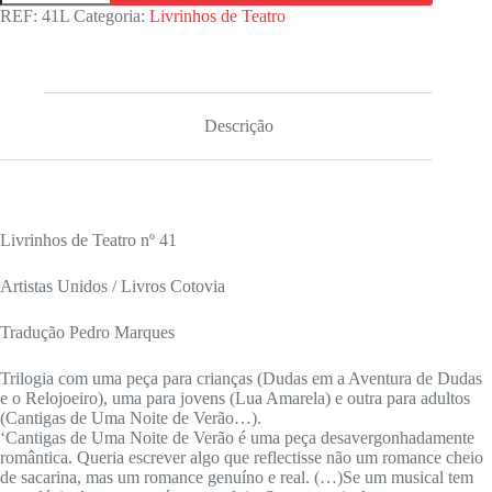
CANTIGAS
REF:
41L
Categoria:
Livrinhos de Teatro
DE
UMA
NOITE
DE
VERÃO
(UMA
Descrição
PEÇA
de
AMORES
E
DESAMORES)
e
Livrinhos de Teatro nº 41
outras
peças
Artistas Unidos / Livros Cotovia
Tradução Pedro Marques
Trilogia com uma peça para crianças (Dudas em a Aventura de Dudas
e o Relojoeiro), uma para jovens (Lua Amarela) e outra para adultos
(Cantigas de Uma Noite de Verão…).
‘Cantigas de Uma Noite de Verão é uma peça desavergonhadamente
romântica. Queria escrever algo que reflectisse não um romance cheio
de sacarina, mas um romance genuíno e real. (…)Se um musical tem