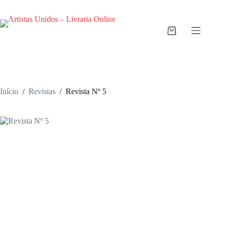
Pular
para
o
conteúdo
Carrinho
de
compras
Início
/
Revistas
/
Revista Nº 5