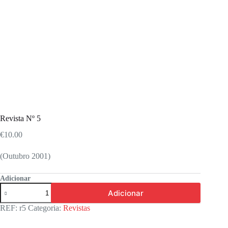
Revista Nº 5
€
10.00
(Outubro 2001)
Adicionar
Quantidade
Adicionar
de
Revista
REF:
r5
Categoria:
Revistas
Nº
5