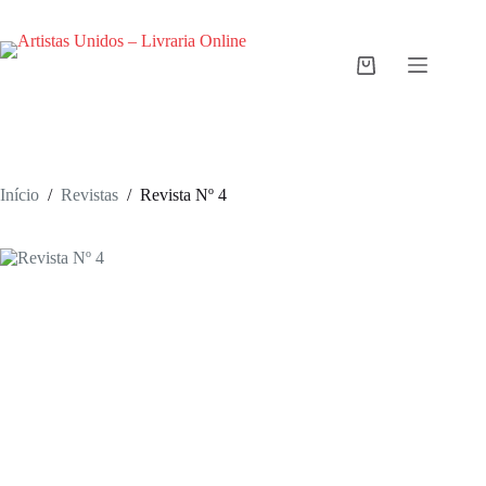
Pular
para
o
conteúdo
Carrinho
de
compras
Início
/
Revistas
/
Revista Nº 4