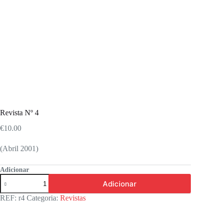
Revista Nº 4
€
10.00
(Abril 2001)
Adicionar
Quantidade
Adicionar
de
Revista
REF:
r4
Categoria:
Revistas
Nº
4