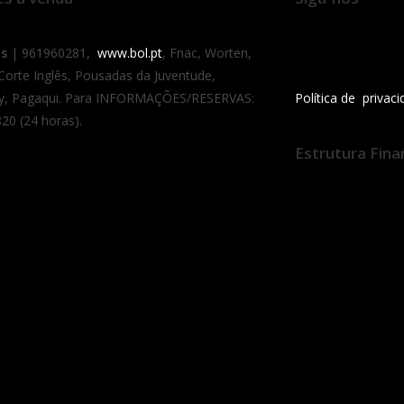
as
| 961960281,
www.bol.pt
, Fnac, Worten,
 Corte Inglês, Pousadas da Juventude,
y, Pagaqui. Para INFORMAÇÕES/RESERVAS:
Política de privac
20 (24 horas).
Estrutura Fina