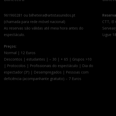
961960281 ou bilheteira@artistasunidos.pt
Reserv
(chamada para rede móvel nacional)
CTT, El
As reservas são válidas até meia hora antes do
Serveas
espectáculo.
Ligue 18
Preços:
Normal | 12 Euros
Descontos | estudantes | – 30 | + 65 | Grupos >10
| Protocolos | Profissionais do espectáculo | Dia do
espectador (3ª) | Desempregados | Pessoas com
deficiência (acompanhante gratuito) – 7 Euros