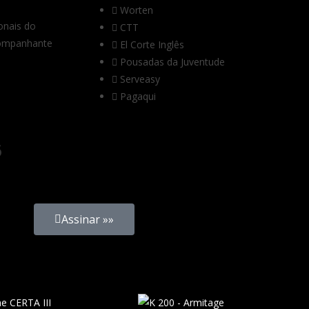
Worten
onais do
CTT
companhante
El Corte Inglês
Pousadas da Juventude
Serveasy
Pagaqui
6
Assinar »»