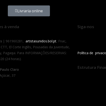
Livraria online
es à venda
Siga-nos
as
| 961960281,
artistasunidos.bol.pt
, Fnac,
 CTT, El Corte Inglês, Pousadas da Juventude,
y, Pagaqui. Para INFORMAÇÕES/RESERVAS:
Política de privac
20 (24 horas).
Estrutura Fina
Paulo Claro
Açúcar, 37