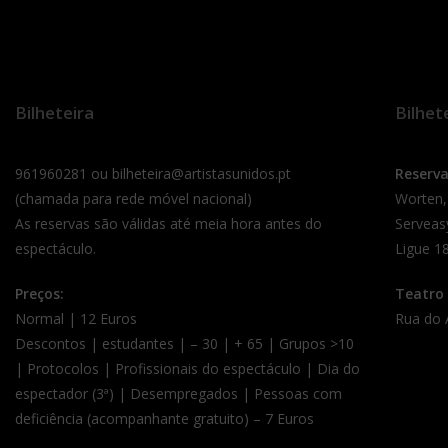
Bilheteira
Bilhet
961960281 ou bilheteira@artistasunidos.pt
Reserv
(chamada para rede móvel nacional)
Worten,
As reservas são válidas até meia hora antes do
Serveas
espectáculo.
Ligue 18
Preços:
Teatro 
Normal | 12 Euros
Rua do 
Descontos | estudantes | – 30 | + 65 | Grupos >10
| Protocolos | Profissionais do espectáculo | Dia do
espectador (3ª) | Desempregados | Pessoas com
deficiência (acompanhante gratuito) – 7 Euros