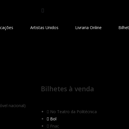
icações
Artistas Unidos
Livraria Online
Bilhe
Bilhetes à venda
óvel nacional)
No Teatro da Politécnica
Bol
Fnac