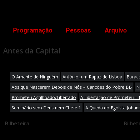
Programação
Pessoas
Arquivo
Antes da Capital
O Amante de Ninguém
António, um Rapaz de Lisboa
Burac
Aos que Nascerem Depois de Nós – Canções do Pobre BB
N
Prometeu Agrilhoado/Libertado
A Libertação de Prometeu –
Seminário sem Deus nem Chefe 1
A Queda do Egoísta Johann
Bilheteira
Bilhet