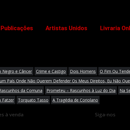
Publicações
Artistas Unidos
Livraria On
o Negro e Câncer
Crime e Castigo
Dois Homens
O Fim Ou Tende
um País Onde Não Querem Defender Os Meus Direitos, Eu Não Quer
 Rascunhos da Comuna
Prometeu – Rascunhos à Luz do Dia
Na Se
 Fatzer
Torquato Tasso
A Tragédia de Coriolano
es à venda
Siga-nos