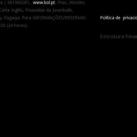
as
| 961960281,
www.bol.pt
, Fnac, Worten,
 Corte Inglês, Pousadas da Juventude,
y, Pagaqui. Para INFORMAÇÕES/RESERVAS:
Política de privac
20 (24 horas).
Estrutura Fina