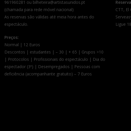
961960281 ou bilheteira@artistasunidos.pt
Reserv
(chamada para rede móvel nacional)
CTT, El
As reservas são válidas até meia hora antes do
Serveas
espectáculo.
Ligue 18
Preços:
Normal | 12 Euros
Descontos | estudantes | – 30 | + 65 | Grupos >10
| Protocolos | Profissionais do espectáculo | Dia do
espectador (3ª) | Desempregados | Pessoas com
deficiência (acompanhante gratuito) – 7 Euros