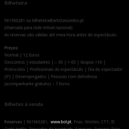
Bilheteira
961960281 ou bilheteira@artistasunidos.pt
(chamada para rede móvel nacional)
As reservas são válidas até meia hora antes do espectáculo.
Preços:
Normal | 12 Euros
Descontos | estudantes | – 30 | + 65 | Grupos >10 |
Protocolos | Profissionais do espectáculo | Dia do espectador
(3ª) | Desempregados | Pessoas com deficiência
(acompanhante gratuito) – 7 Euros
Bilhetes à venda
Reservas
| 961960281,
www.bol.pt
, Fnac, Worten, CTT, El
Corte Inglês, Pousadas da Juventude, Serveasy, Pagaqui. Para