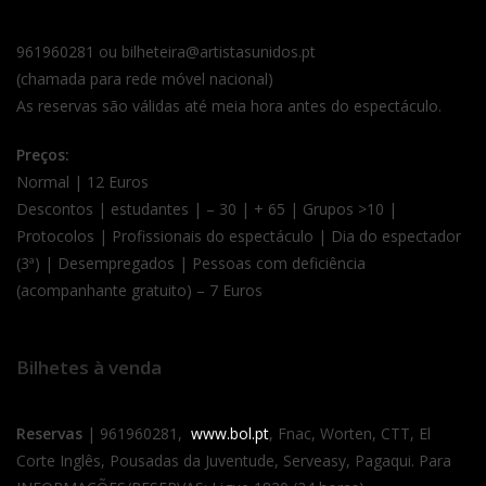
961960281 ou bilheteira@artistasunidos.pt
(chamada para rede móvel nacional)
As reservas são válidas até meia hora antes do espectáculo.
Preços:
Normal | 12 Euros
Descontos | estudantes | – 30 | + 65 | Grupos >10 |
Protocolos | Profissionais do espectáculo | Dia do espectador
(3ª) | Desempregados | Pessoas com deficiência
(acompanhante gratuito) – 7 Euros
Bilhetes à venda
Reservas
| 961960281,
www.bol.pt
, Fnac, Worten, CTT, El
Corte Inglês, Pousadas da Juventude, Serveasy, Pagaqui. Para