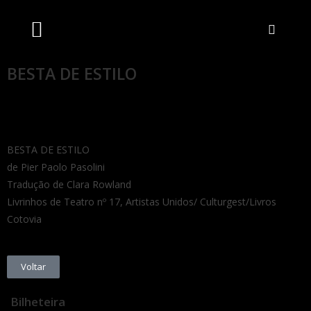
Artistas Unidos
Livraria Online
Bilheteira Online
BESTA DE ESTILO
BESTA DE ESTILO
de Pier Paolo Pasolini
Tradução de Clara Rowland
Livrinhos de Teatro nº 17, Artistas Unidos/ Culturgest/Livros
Cotovia
Voltar
Bilheteira