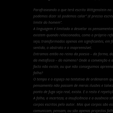
Parafraseando o que terá escrito Wittgenstein no
podemos dizer só podemos calar” (é preciso escrev
limite do homem”.
A linguagem é limitada a desvelar os pensamentos
existem quando relacionados, como o próprio refe
seja, transformados apenas em significantes, em 
sentido, o abstrato e o inapreensível.
Entramos então no reino da poesia – da forma, da a
da metafísica – do númeno? Onde a convenção e a
facto não existe, ou que não conseguimos apree
falha?
O tempo e o espaço na tentativa de ordenarem qu
pensamento não passam de meras ilusões e talvez 
ponto de fuga seja real, exista. E o resto é repet
A falha, a incerteza, a insuficiência e a ausência 
corpos escritos pelo autor. Mas que corpos são es
comunicam, pensam, ou são apenas projectos fal