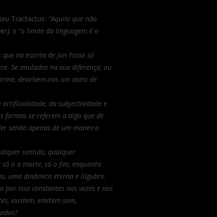
 seu
Tractactus
: “Aquilo que não
er); e “o limite da linguagem é o
 que na escrita de Jon Fosse só
re. Se anulados na sua diferença, ou
forma, devolvem-nos um vazio de
rtificialidade, da subjectividade e
s formas se referem a algo que de
nder senão apenas de um maneira
alquer sentido, qualquer
só a a morte, só o fim, enquanto
ição, uma dinâmica eterna e lúgubre.
são por isso constantes nas vozes e nos
tes, existem, emitem som,
hados?