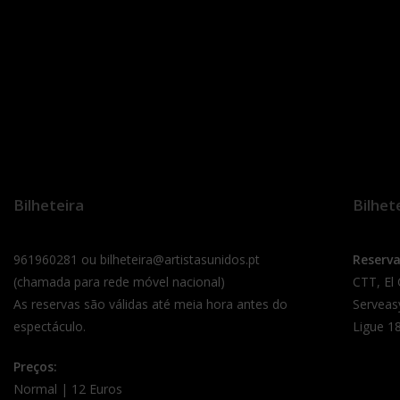
Bilheteira
Bilhet
961960281 ou bilheteira@artistasunidos.pt
Reserv
(chamada para rede móvel nacional)
CTT, El
As reservas são válidas até meia hora antes do
Serveas
espectáculo.
Ligue 18
Preços:
Normal | 12 Euros