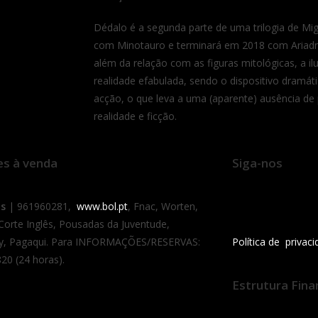
Dédalo é a segunda parte de uma trilogia de Mig
com Minotauro e terminará em 2018 com Ariad
além da relação com as figuras mitológicas, a i
realidade efabulada, sendo o dispositivo dramát
acção, o que leva a uma (aparente) ausência de
realidade e ficção.
es à venda
Siga-nos
as
| 961960281,
www.bol.pt
, Fnac, Worten,
 Corte Inglês, Pousadas da Juventude,
y, Pagaqui. Para INFORMAÇÕES/RESERVAS:
Política de privac
20 (24 horas).
Estrutura Fina