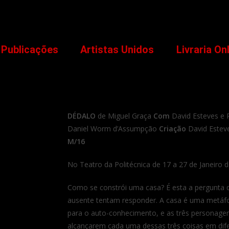
Publicações
Artistas Unidos
Livraria On
DÉDALO
de Miguel Graça
Com
David Esteves e 
Daniel Worm d’Assumpção
Criação
David Estev
M/16
No Teatro da Politécnica de 17 a 27 de Janeiro 
Como se constrói uma casa? É esta a pergunta 
ausente tentam responder. A casa é uma metáfor
para o auto-conhecimento, e as três personagen
alcançarem cada uma dessas três coisas em dif