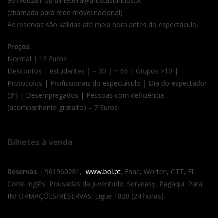
961960281 ou bilheteira@artistasunidos.pt
(chamada para rede móvel nacional)
As reservas são válidas até meia hora antes do espectáculo.
Preços:
Normal | 12 Euros
Descontos | estudantes | – 30 | + 65 | Grupos >10 |
Protocolos | Profissionais do espectáculo | Dia do espectador
(3ª) | Desempregados | Pessoas com deficiência
(acompanhante gratuito) – 7 Euros
Bilhetes à venda
Reservas
| 961960281,
www.bol.pt
, Fnac, Worten, CTT, El
Corte Inglês, Pousadas da Juventude, Serveasy, Pagaqui. Para
INFORMAÇÕES/RESERVAS: Ligue 1820 (24 horas).