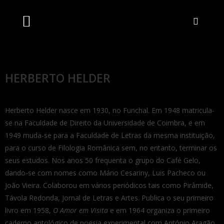
Artistas Unidos
Livraria Online
Bilheteira Online
HERBERTO HELDER
Herberto Helder nasce em 1930, no Funchal. Em 1948 matricula-
se na Faculdade de Direito da Universidade de Coimbra, e em
1949 muda-se para a Faculdade de Letras da mesma instituição,
para o curso de Filologia Românica sem, no entanto, terminar os
seus estudos. Nos anos 50 frequenta o grupo do Café Gelo,
dando-se com nomes como Mário Cesariny, Luis Pacheco ou
João Vieira. Colaborou em vários periódicos tais como Pirâmide,
Távola Redonda, Jornal de Letras e Artes. Publica o seu primeiro
livro em 1958,
O Amor em Visita
e em 1964 organiza o primeiro
caderno antológico de poesia experimental com António Aragão,