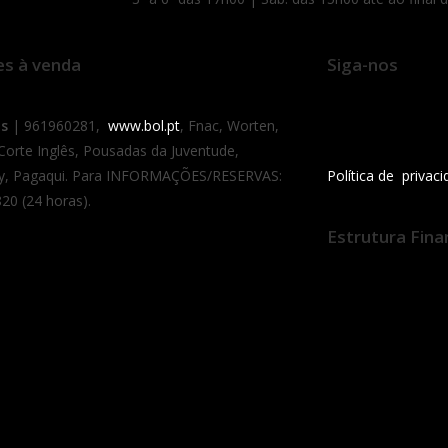
es à venda
Siga-nos
as
| 961960281,
www.bol.pt
, Fnac, Worten,
 Corte Inglês, Pousadas da Juventude,
y, Pagaqui. Para INFORMAÇÕES/RESERVAS:
Política de privac
20 (24 horas).
Estrutura Fina