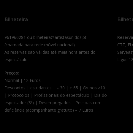
Bilheteira
Bilhet
961960281 ou bilheteira@artistasunidos.pt
Reserv
(chamada para rede móvel nacional)
CTT, El
As reservas são válidas até meia hora antes do
Serveas
espectáculo.
Ligue 18
Preços:
Normal | 12 Euros
Descontos | estudantes | – 30 | + 65 | Grupos >10
| Protocolos | Profissionais do espectáculo | Dia do
espectador (3ª) | Desempregados | Pessoas com
deficiência (acompanhante gratuito) – 7 Euros