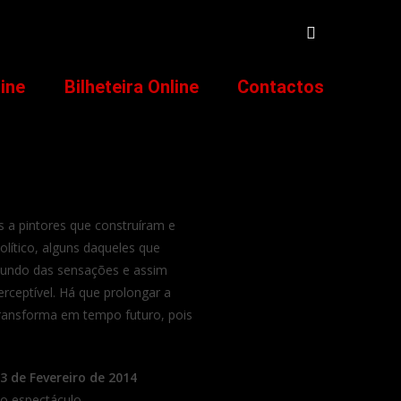
line
Bilheteira Online
Contactos
 a pintores que construíram e
olítico, alguns daqueles que
mundo das sensações e assim
erceptível. Há que prolongar a
ransforma em tempo futuro, pois
3 de Fevereiro de 2014
do espectáculo