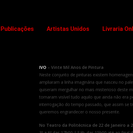
Publicações
Artistas Unidos
Livraria On
IVO
– Vinte Mil Anos de Pintura
Neste conjunto de pinturas existem homenagens
ampliaram a linha imaginária que nasceu no pale
quiseram mergulhar no mais misterioso deste 
tornaram visível tudo aquilo que ainda não era p
interrogação do tempo passado, que assim se t
queremos engrandecer o nosso presente.
No Teatro da Politécnica de 22 de Janeiro a 2
3ª a 6ª das 17h00 | Sáb. das 15h00 até ao final 