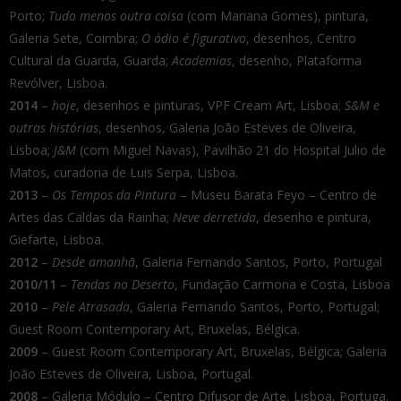
Porto;
Tudo menos outra coisa
(com Mariana Gomes), pintura,
Galeria Sete, Coimbra;
O ódio é figurativo
, desenhos, Centro
Cultural da Guarda, Guarda;
Academias
, desenho, Plataforma
Revólver, Lisboa.
2014
–
hoje
, desenhos e pinturas, VPF Cream Art, Lisboa;
S&M e
outras histórias
, desenhos, Galeria João Esteves de Oliveira,
Lisboa;
J&M
(com Miguel Navas), Pavilhão 21 do Hospital Julio de
Matos, curadoria de Luis Serpa, Lisboa.
2013
–
Os Tempos da Pintura
– Museu Barata Feyo – Centro de
Artes das Caldas da Rainha;
Neve derretida
, desenho e pintura,
Giefarte, Lisboa.
2012
–
Desde amanhã
, Galeria Fernando Santos, Porto, Portugal
2010/11
–
Tendas no Deserto
, Fundação Carmona e Costa, Lisboa
2010
–
Pele Atrasada
, Galeria Fernando Santos, Porto, Portugal;
Guest Room Contemporary Art, Bruxelas, Bélgica.
2009
– Guest Room Contemporary Art, Bruxelas, Bélgica; Galeria
João Esteves de Oliveira, Lisboa, Portugal.
2008
– Galeria Módulo – Centro Difusor de Arte, Lisboa, Portuga.