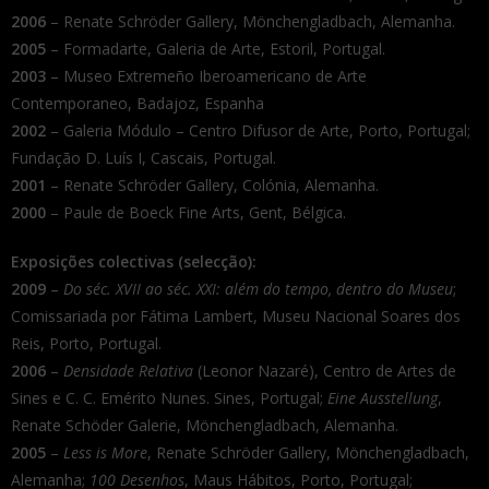
2006
– Renate Schröder Gallery, Mönchengladbach, Alemanha.
2005
– Formadarte, Galeria de Arte, Estoril, Portugal.
2003
– Museo Extremeño Iberoamericano de Arte
Contemporaneo, Badajoz, Espanha
2002
– Galeria Módulo – Centro Difusor de Arte, Porto, Portugal;
Fundação D. Luís I, Cascais, Portugal.
2001
– Renate Schröder Gallery, Colónia, Alemanha.
2000
– Paule de Boeck Fine Arts, Gent, Bélgica.
Exposições colectivas (selecção):
2009
–
Do séc. XVII ao séc. XXI: além do tempo, dentro do Museu
;
Comissariada por Fátima Lambert, Museu Nacional Soares dos
Reis, Porto, Portugal.
2006
–
Densidade Relativa
(Leonor Nazaré), Centro de Artes de
Sines e C. C. Emérito Nunes. Sines, Portugal;
Eine Ausstellung
,
Renate Schöder Galerie, Mönchengladbach, Alemanha.
2005
–
Less is More
, Renate Schröder Gallery, Mönchengladbach,
Alemanha;
100 Desenhos
, Maus Hábitos, Porto, Portugal;