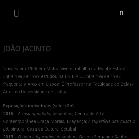
Artistas Unidos
Livraria Online
Bilheteira Online
JOÃO JACINTO
Nasceu em 1966 em Mafra. Vive e trabalha no Monte Estoril.
Entre 1985 e 1999 estudou na E.S.B.A.L. Entre 1989 e 1992
frequenta a Arco em Lisboa. É Professor na Faculdade de Belas-
Artes da Universidade de Lisboa.
Exposições individuais (selecção):
2016
–
A casa afundada
, desenhos, Centro de Arte
Contemporânea Graça Morais, Bragança;
À superfície das coisas o
pó
, pintura, Casa da Cultura, Setúbal
2015
–
O ódio é figurativo
, desenhos, Galeria Fernando Santos,