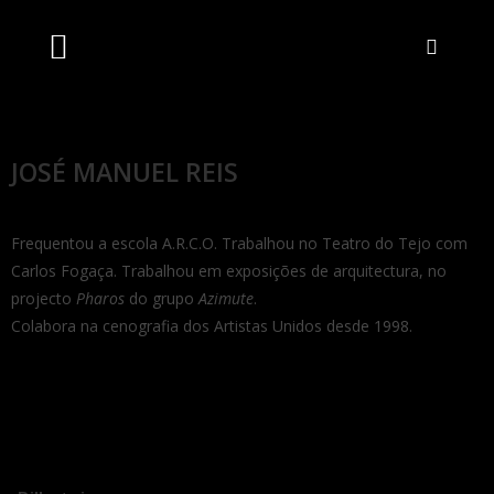
Artistas Unidos
Livraria Online
Bilheteira Online
JOSÉ MANUEL REIS
Frequentou a escola A.R.C.O. Trabalhou no Teatro do Tejo com
Carlos Fogaça. Trabalhou em exposições de arquitectura, no
projecto
Pharos
do grupo
Azimute
.
Colabora na cenografia dos Artistas Unidos desde 1998.