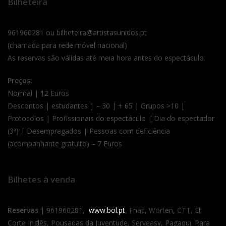
Bilheteira
961960281 ou bilheteira@artistasunidos.pt
(chamada para rede móvel nacional)
As reservas são válidas até meia hora antes do espectáculo.
Preços:
Normal | 12 Euros
Descontos | estudantes | – 30 | + 65 | Grupos >10 |
Protocolos | Profissionais do espectáculo | Dia do espectador
(3ª) | Desempregados | Pessoas com deficiência
(acompanhante gratuito) – 7 Euros
Bilhetes à venda
Reservas
| 961960281,
www.bol.pt
, Fnac, Worten, CTT, El
Corte Inglês, Pousadas da Juventude, Serveasy, Pagaqui. Para