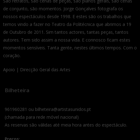
São retratos, são cenas de peças, são planos gerais, são cenas
de conjunto, são momentos. Jorge Gonçalves fotografa os
nossos espectáculos desde 1998. E estes são os trabalhos que
temos vindo a fazer no Teatro da Politécnica que abrimos a 19
de Outubro de 2011. Sim tantos actores, tantas peças, tantos
autores. Tem sido assim a nossa vida. E connosco ficam estes
momentos sensíveis. Tanta gente, nestes últimos tempos. Com o
coração.
Apoio | Direcção Geral das Artes
Bilheteira
961960281 ou bilheteira@artistasunidos.pt
(chamada para rede móvel nacional)
As reservas são válidas até meia hora antes do espectáculo.
Preços: