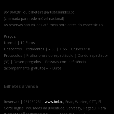
961960281 ou bilheteira@artistasunidos.pt
(chamada para rede móvel nacional)
As reservas são válidas até meia hora antes do espectáculo.
Preços:
Normal | 12 Euros
Descontos | estudantes | – 30 | + 65 | Grupos >10 |
Protocolos | Profissionais do espectáculo | Dia do espectador
(3ª) | Desempregados | Pessoas com deficiência
(acompanhante gratuito) – 7 Euros
Bilhetes à venda
Reservas
| 961960281,
www.bol.pt
, Fnac, Worten, CTT, El
Corte Inglês, Pousadas da Juventude, Serveasy, Pagaqui. Para