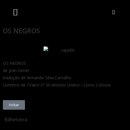
Artistas Unidos
Livraria Online
Bilheteira Online
OS NEGROS
OS NEGROS
de Jean Genet
tradução de Armando Silva Carvalho
Livrinhos de Teatro nº 50 Artistas Unidos / Livros Cotovia
Voltar
Bilheteira