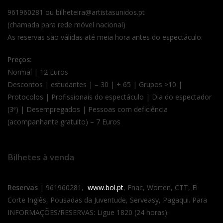
961960281 ou bilheteira@artistasunidos.pt
(chamada para rede móvel nacional)
As reservas são válidas até meia hora antes do espectáculo.
Preços:
Normal | 12 Euros
Descontos | estudantes | – 30 | + 65 | Grupos >10 |
Protocolos | Profissionais do espectáculo | Dia do espectador
(3ª) | Desempregados | Pessoas com deficiência
(acompanhante gratuito) – 7 Euros
Bilhetes à venda
Reservas
| 961960281,
www.bol.pt
, Fnac, Worten, CTT, El
Corte Inglês, Pousadas da Juventude, Serveasy, Pagaqui. Para
INFORMAÇÕES/RESERVAS: Ligue 1820 (24 horas).