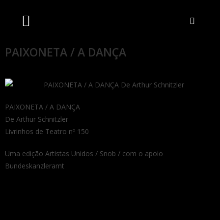
Artistas Unidos
Livraria Online
Bilheteira Online
PAIXONETA / A DANÇA
PAIXONETA / A DANÇA
De Arthur Schnitzler
Livrinhos de Teatro nº 150
Uma edição Artistas Unidos / Snob / com o apoio
Bundeskanzleramt