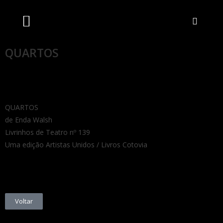
Artistas Unidos
Livraria Online
Bilheteira Online
QUARTOS
QUARTOS
de Enda Walsh
Livrinhos de Teatro nº 139
Uma edição Artistas Unidos / Livros Cotovia
Voltar