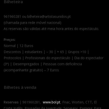
Bilheteira
961960281 ou bilheteira@artistasunidos.pt
(chamada para rede móvel nacional)
As reservas são válidas até meia hora antes do espectáculo.
Preços:
Normal | 12 Euros
Descontos | estudantes | – 30 | + 65 | Grupos >10 |
Protocolos | Profissionais do espectáculo | Dia do espectador
(3ª) | Desempregados | Pessoas com deficiência
(acompanhante gratuito) – 7 Euros
Bilhetes à venda
Reservas
| 961960281,
www.bol.pt
, Fnac, Worten, CTT, El
Corte Inglês, Pousadas da Juventude, Serveasy, Pagaqui. Para